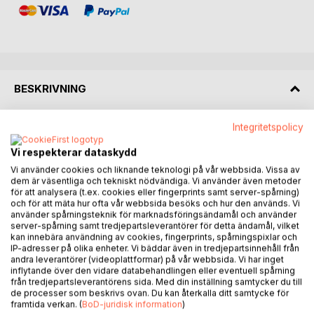
BESKRIVNING
Integritetspolicy
Boken handlar om en AI eller robot som skapades för att
fungera som en fullvärdig människa och skildrar dess
Vi respekterar dataskydd
upplevelse av att navigera genom samhället. Från tidig
Vi använder cookies och liknande teknologi på vår webbsida. Vissa av
ålder, som barn i förskolan och dagis, möter roboten
dem är väsentliga och tekniskt nödvändiga. Vi använder även metoder
utmaningar kring att passa in och förstå mänskliga känslor
för att analysera (t.ex. cookies eller fingerprints samt server-spårning)
och relationer. I grundskolan och gymnasiet kämpar den
och för att mäta hur ofta vår webbsida besöks och hur den används. Vi
använder spårningsteknik för marknadsföringsändamål och använder
med att förstå sociala normer och utveckla sin egen
server-spårning samt tredjepartsleverantörer för detta ändamål, vilket
identitet, samtidigt som den försöker uppnå akademisk
kan innebära användning av cookies, fingerprints, spårningspixlar och
framgång. När roboten når universitetet och arbetslivet blir
IP-adresser på olika enheter. Vi bäddar även in tredjepartsinnehåll från
andra leverantörer (videoplattformar) på vår webbsida. Vi har inget
frågorna om existens, rättigheter och värde mer komplexa,
inflytande över den vidare databehandlingen eller eventuell spårning
särskilt när den måste förhålla sig till andra människor och
från tredjepartsleverantörens sida. Med din inställning samtycker du till
deras fördomar. Som vuxen, när roboten gifter sig och får
de processer som beskrivs ovan. Du kan återkalla ditt samtycke för
barn, ställs den inför moraliska och existentiella frågor om
framtida verkan. (
BoD-juridisk information
)