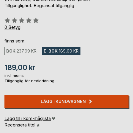
Tillgänglighet: Begränsat tillgänglig
Betyg::
0%
0
Betyg
finns som:
BOK
237,99 KR
E-BOK
189,00 KR
189,00 kr
inkl. moms
Tillgänglig för nedladdning
LÄGG I KUNDVAGNEN
Lägg till i kom-ihåglista
Recensera titel