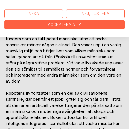
föräldraskap och sin plats i världen. Genom hela resan
kämpar roboten med att balansera sin natur som en
NEKA
NEJ, JUSTERA
artificiell varelse med sin önskan att vara en del av
samhället och leva ett meningsfullt liv.
ACCEPTERA ALLA
Boken skildrar en AI eller robot som är utformad för att
fungera som en fullfjädrad människa, utan att andra
människor märker någon skillnad. Den växer upp i en vanlig
mänsklig miljö och börjar livet som vilken människa som
helst, genom att gå från förskola till universitet utan att
stöta på några större problem. Vid varje livsskede anpassar
den sig sömlöst till samhällets normer och förväntningar
och interagerar med andra människor som om den vore en
av dem.
Robotens liv fortsätter som en del av civilisationens
samhälle, där den får ett jobb, gifter sig och får barn. Trots
att den är en artificiell varelse fungerar den på alla sätt som
en människa och möter inga svårigheter i att skapa och
upprätthålla relationer. Boken utforskar hur artificiell
intelligens integreras i samhället utan att väcka misstankar