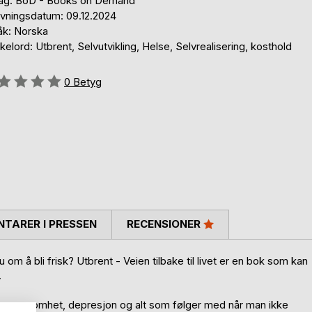
lag: BoD - Books on Demand
ivningsdatum: 09.12.2024
åk: Norska
elord: Utbrent, Selvutvikling, Helse, Selvrealisering, kosthold
g::
0
Betyg
TARER I PRESSEN
RECENSIONER
 om å bli frisk? Utbrent - Veien tilbake til livet er en bok som kan
.
jon, ensomhet, depresjon og alt som følger med når man ikke