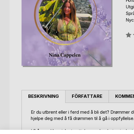
För
Utg
Spr
Nyck
Bety
0%
BESKRIVNING
FÖRFATTARE
KOMMEN
Er du utbrent eller i ferd med å bli det? Drømmer du
hjelpe deg med å få drømmen til å gå i oppfyllelse
I 8 år med kronisk utmattelse opplevde jeg isolas