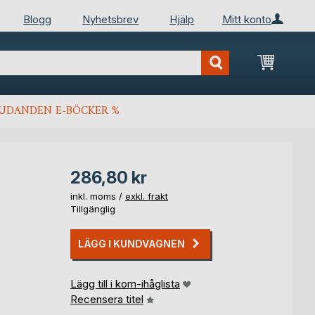
Blogg
Nyhetsbrev
Hjälp
Mitt konto
Min kun
JUDANDEN E-BÖCKER %
286,80 kr
inkl. moms /
exkl. frakt
Tillgänglig
LÄGG I KUNDVAGNEN
Lägg till i kom-ihåglista
Recensera titel