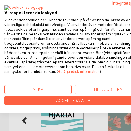
lenger er en del av miljøet en fast jobb represent
Integritet
jeg at jeg var en typisk representant for dem som bl
Vi respekterar dataskydd
middels engasjert.
Vi använder cookies och liknande teknologi på vår webbsida. Vissa av de
väsentliga och tekniskt nödvändiga. Vi använder även metoder för att ana
Denne boken handler om min personlige historie om
(t.ex. cookies eller fingerprints samt server-spårning) och för att mäta hur
konkrete råd, tips, innsikt, og inspirasjon til hvord
vår webbsida besöks och hur den används. Vi använder spårningsteknik f
marknadsföringsändamål och använder server-spårning samt
og skape et liv fylt med mening, energi, kreativitet
tredjepartsleverantörer för detta ändamål, vilket kan innebära användning
cookies, fingerprints, spårningspixlar och IP-adresser på olika enheter. Vi
bäddar även in tredjepartsinnehåll från andra leverantörer (videoplattform
vår webbsida. Vi har inget inflytande över den vidare databehandlingen el
eventuell spårning från tredjepartsleverantörens sida. Med din inställning
ANDRA TITLAR HOS
B
samtycker du till de processer som beskrivs ovan. Du kan återkalla ditt
samtycke för framtida verkan. (
BoD-juridisk information
)
NEKA
NEJ, JUSTERA
ACCEPTERA ALLA