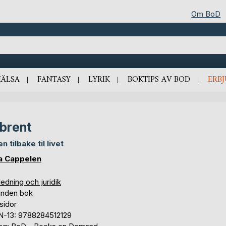
Om BoD
HÄLSA
FANTASY
LYRIK
BOKTIPS AV BOD
ERB
brent
n tilbake til livet
a Cappelen
edning och juridik
unden bok
sidor
N-13: 9788284512129