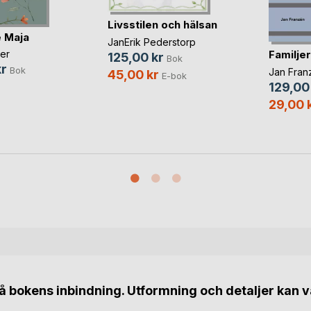
Livsstilen och hälsan
 Maja
JanErik Pederstorp
Familje
er
125,00 kr
Bok
r
Bok
Jan Fran
45,00 kr
E-bok
129,00
29,00 
 bokens inbindning. Utformning och detaljer kan v