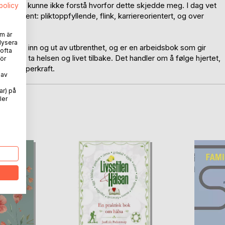
erer. Jeg kunne ikke forstå hvorfor dette skjedde meg. I dag vet
spolicy
ir utbrent: pliktoppfyllende, flink, karriereorientert, og over
m är
lysera
 veien inn og ut av utbrenthet, og er en arbeidsbok som gir
 ofta
an du kan ta helsen og livet tilbake. Det handler om å følge hjertet,
ör
, og skaperkraft.
 av
ar) på
ler
oD