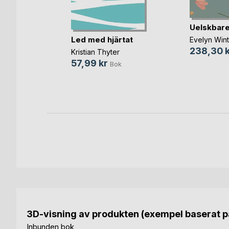
n andre
Uelskbare
Led med hjärtat
Evelyn Wint
lsen
238,30 k
Kristian Thyter
Bok
57,99 kr
Bok
3D-visning av produkten (exempel baserat på
Inbunden bok