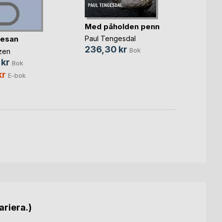
Med påholden penn
Trett
solup
resan
Paul Tengesdal
Angeli
236,30 kr
Bok
zen
349,
 kr
Bok
149,
kr
E-bok
ariera.)