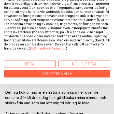
dem är väsentliga och tekniskt nödvändiga. Vi använder även metoder
för att analysera (t.ex. cookies eller fingerprints samt server-spårning)
och för att mäta hur ofta vår webbsida besöks och hur den används. Vi
använder spårningsteknik för marknadsföringsändamål och använder
server-spårning samt tredjepartsleverantörer för detta ändamål, vilket
BESKRIVNING
kan innebära användning av cookies, fingerprints, spårningspixlar och
IP-adresser på olika enheter. Vi bäddar även in tredjepartsinnehåll från
andra leverantörer (videoplattformar) på vår webbsida. Vi har inget
inflytande över den vidare databehandlingen eller eventuell spårning
Vid fyllda 50 år gick jag in i väggen. Byråkratins labyrinter
från tredjepartsleverantörens sida. Med din inställning samtycker du till
tornade upp sig framför mig. Vart skulle jag nu ta vägen?
de processer som beskrivs ovan. Du kan återkalla ditt samtycke för
framtida verkan. (
BoD-juridisk information
)
Hur skulle jag tackla det här? Lite paradoxalt var nog den
vardagliga byråkratin en stor bidragade orsak till
utmattningen.
NEKA
NEJ, JUSTERA
Jag fick ta till den enda metoden jag hade för att försöka
ACCEPTERA ALLA
komma tillrätta med mitt liv och min stress. Jag var tvungen
att skriva mig ur det.
Det jag fick ur mig är en historia som spänner över de
senaste 40-45 åren. Jag fick gå tillbaka i mina minnen och
skärskåda vad som har lett mig till där jag är idag.
Är jag som alla andra? Har jag någon form av