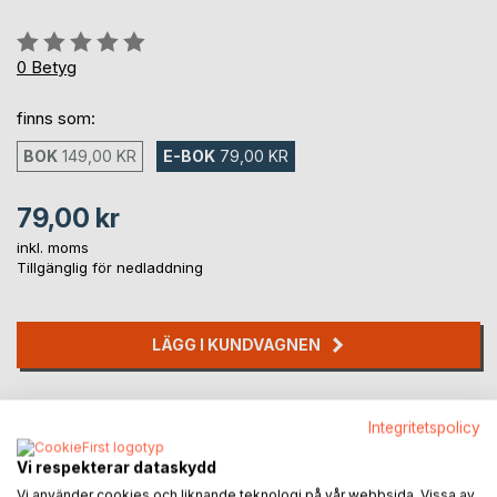
Betyg::
0%
0
Betyg
finns som:
BOK
149,00 KR
E-BOK
79,00 KR
79,00 kr
inkl. moms
Tillgänglig för nedladdning
LÄGG I KUNDVAGNEN
Lägg till i kom-ihåglista
Integritetspolicy
Recensera titel
Vi respekterar dataskydd
Vi använder cookies och liknande teknologi på vår webbsida. Vissa av