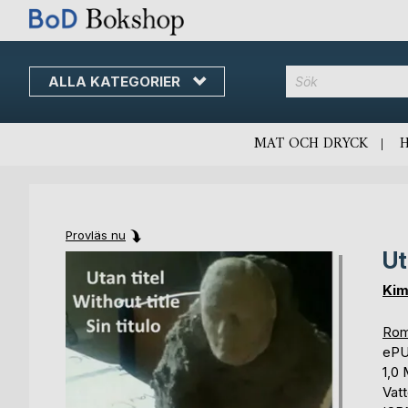
ALLA KATEGORIER
MAT OCH DRYCK
Provläs nu
Ut
Skip
Skip
to
to
Kim
the
the
end
beginning
Rom
of
of
eP
the
the
1,0
images
images
Vat
gallery
gallery