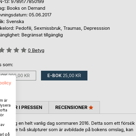
N-13: 9789177850199
lag: Books on Demand
ivningsdatum: 05.06.2017
åk: Svenska
kelord: Pedofili, Sexmissbruk, Traumas, Depresssion
gänglighet: Begränsat tillgänglig
g::
0
Betyg
ns som:
BOK
200,00 KR
E-BOK
25,00 KR
spolicy
m är
lysera
TARER I PRESSEN
RECENSIONER
 ofta
ör
hände sig en helt vanlig dag sommaren 2016. Detta som ett försök
 av
e frågan. De två skulpturer som är avbildade på bokens omslag, kan
ar) på
råga.