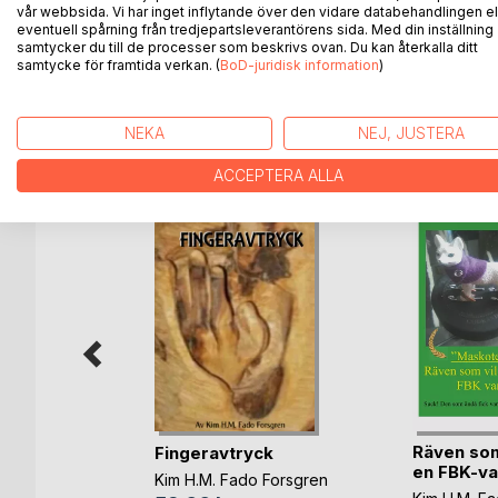
vår webbsida. Vi har inget inflytande över den vidare databehandlingen el
eventuell spårning från tredjepartsleverantörens sida. Med din inställning
En droppe i havet, men ändå något helt individuellt
samtycker du till de processer som beskrivs ovan. Du kan återkalla ditt
samtycke för framtida verkan. (
BoD-juridisk information
)
NEKA
NEJ, JUSTERA
ANDRA TITLAR HOS
B
ACCEPTERA ALLA
Räven som
Fingeravtryck
en FBK-va
m Wendel
Kim H.M. Fado Forsgren