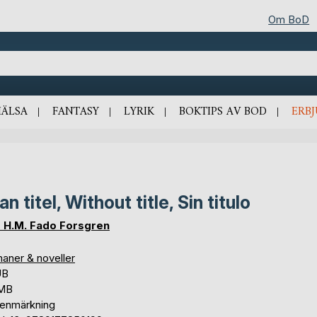
Om BoD
HÄLSA
FANTASY
LYRIK
BOKTIPS AV BOD
ERB
an titel, Without title, Sin titulo
 H.M. Fado Forsgren
aner & noveller
UB
 MB
tenmärkning