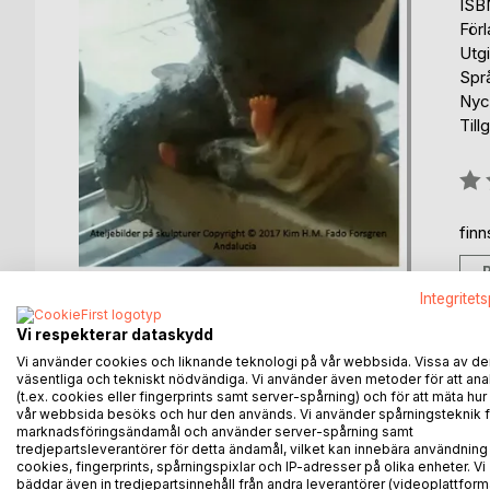
ISB
För
Utg
Spr
Nyc
Till
Bety
0%
fin
Integritet
Vi respekterar dataskydd
Vi använder cookies och liknande teknologi på vår webbsida. Vissa av de
väsentliga och tekniskt nödvändiga. Vi använder även metoder för att ana
BESKRIVNING
FÖRFATTARE
KOMMEN
(t.ex. cookies eller fingerprints samt server-spårning) och för att mäta hur
vår webbsida besöks och hur den används. Vi använder spårningsteknik f
marknadsföringsändamål och använder server-spårning samt
På 12 sidor och på 3 språk, berättas här vad som 
tredjepartsleverantörer för detta ändamål, vilket kan innebära användning
till litterär gestaltning av svaret på den inledand
cookies, fingerprints, spårningspixlar och IP-adresser på olika enheter. Vi
bäddar även in tredjepartsinnehåll från andra leverantörer (videoplattform
också ses som gestaltningar av svaret på denna f