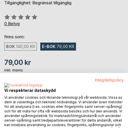
Tillgänglighet: Begränsat tillgänglig
Betyg::
0%
0
Betyg
finns som:
BOK
140,00 KR
E-BOK
79,00 KR
79,00 kr
inkl. moms
Tillgänglig för nedladdning
Integritetspolicy
Vi respekterar dataskydd
LÄGG I KUNDVAGNEN
Vi använder cookies och liknande teknologi på vår webbsida. Vissa av
dem är väsentliga och tekniskt nödvändiga. Vi använder även metoder
för att analysera (t.ex. cookies eller fingerprints samt server-spårning)
Lägg till i kom-ihåglista
och för att mäta hur ofta vår webbsida besöks och hur den används. Vi
använder spårningsteknik för marknadsföringsändamål och använder
Recensera titel
server-spårning samt tredjepartsleverantörer för detta ändamål, vilket
kan innebära användning av cookies, fingerprints, spårningspixlar och