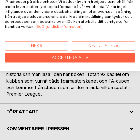
IP-adresser på olika enheter. Vi bäddar även in tredjepartsinnehåll från
andra leverantörer (videoplattformar) på vår webbsida. Vi har inget
inflytande över den vidare databehandlingen eller eventuell spårning
från tredjepartsleverantörens sida. Med din inställning samtycker du till
de processer som beskrivs ovan. Du kan återkalla ditt samtycke för
framtida verkan. (
BoD-juridisk information
)
BESKRIVNING
NEKA
NEJ, JUSTERA
Det främsta stridsropet bland Burnleyfansen, Up The
ACCEPTERA ALLA
Clarets, kan spåras tillbaka till tidigt 1950-tal. Om detta och
en rad andra stora och små händelser i Lancashireklubbens
historia kan man läsa i den här boken. Totalt 92 kapitel om
klubben som vunnit både ligamästerskapet och FA-cupen
och kommer från staden som är den minsta vilken spelat i
Premier League.
FÖRFATTARE
KOMMENTARER I PRESSEN