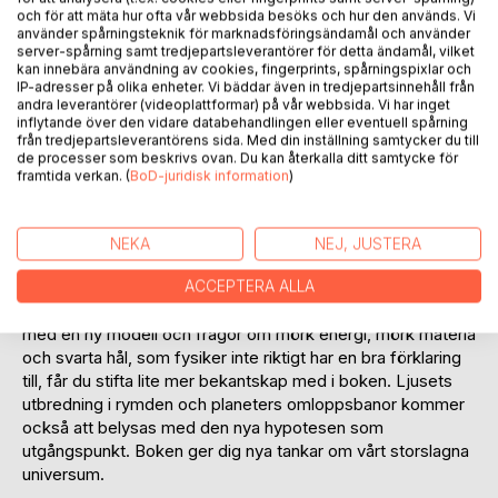
och för att mäta hur ofta vår webbsida besöks och hur den används. Vi
använder spårningsteknik för marknadsföringsändamål och använder
server-spårning samt tredjepartsleverantörer för detta ändamål, vilket
kan innebära användning av cookies, fingerprints, spårningspixlar och
IP-adresser på olika enheter. Vi bäddar även in tredjepartsinnehåll från
andra leverantörer (videoplattformar) på vår webbsida. Vi har inget
inflytande över den vidare databehandlingen eller eventuell spårning
BESKRIVNING
från tredjepartsleverantörens sida. Med din inställning samtycker du till
de processer som beskrivs ovan. Du kan återkalla ditt samtycke för
framtida verkan. (
BoD-juridisk information
)
Den här boken tar dig till ett universum som utgår från en
hypotes om att en elektrisk instabilitet råder i ett absolut
vakuum där positron-elektron parbildning sker spontant.
NEKA
NEJ, JUSTERA
Med nya ögon beskrivs hur materia och antimateria byggs
upp och hur gravitationens gåta får en förklaring.
ACCEPTERA ALLA
Gammastrålning från positron-elektron annihilation förklaras
med en ny modell och frågor om mörk energi, mörk materia
och svarta hål, som fysiker inte riktigt har en bra förklaring
till, får du stifta lite mer bekantskap med i boken. Ljusets
utbredning i rymden och planeters omloppsbanor kommer
också att belysas med den nya hypotesen som
utgångspunkt. Boken ger dig nya tankar om vårt storslagna
universum.