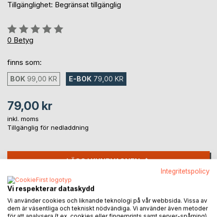
Tillgänglighet: Begränsat tillgänglig
Betyg::
0%
0
Betyg
finns som:
BOK
99,00 KR
E-BOK
79,00 KR
79,00 kr
inkl. moms
Tillgänglig för nedladdning
LÄGG I KUNDVAGNEN
Integritetspolicy
Lägg till i kom-ihåglista
Vi respekterar dataskydd
Recensera titel
Vi använder cookies och liknande teknologi på vår webbsida. Vissa av
dem är väsentliga och tekniskt nödvändiga. Vi använder även metoder
för att analysera (t.ex. cookies eller fingerprints samt server-spårning)