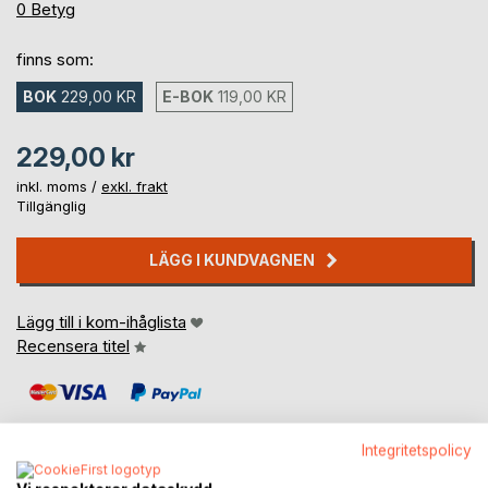
0%
0
Betyg
finns som:
BOK
229,00 KR
E-BOK
119,00 KR
229,00 kr
inkl. moms /
exkl. frakt
Tillgänglig
LÄGG I KUNDVAGNEN
Lägg till i kom-ihåglista
Recensera titel
Integritetspolicy