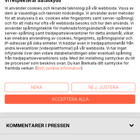
Vi respekterar dataskydd
BESKRIVNING
Vi använder cookies och liknande teknologi på vår webbsida. Vissa av
dem är väsentliga och tekniskt nödvändiga. Vi använder även metoder
för att analysera (t.ex. cookies eller fingerprints samt server-spårning)
och för att mäta hur ofta vår webbsida besöks och hur den används. Vi
Svend Pedersen tar i sin bok Undervisandets glädje upp
använder spårningsteknik för marknadsföringsändamål och använder
vikten för en undervisande lärare i skolan att komma till tals
server-spårning samt tredjepartsleverantörer för detta ändamål, vilket
med eleverna.
kan innebära användning av cookies, fingerprints, spårningspixlar och
IP-adresser på olika enheter. Vi bäddar även in tredjepartsinnehåll från
andra leverantörer (videoplattformar) på vår webbsida. Vi har inget
Undervisandets glädje är en stimulerande och
inflytande över den vidare databehandlingen eller eventuell spårning
intresseväckande läsning där Svend Pedersen med hjälp
från tredjepartsleverantörens sida. Med din inställning samtycker du till
de processer som beskrivs ovan. Du kan återkalla ditt samtycke för
av exempel och minnen från undervisning under flera
framtida verkan. (
BoD-juridisk information
)
decennier beskriver dels sin egen väg mot att utveckla en
djupare förståelse för undervisning, dels hur systematisk
forskning fick en mer framskjuten plats i svensk utbildning
NEKA
NEJ, JUSTERA
av lärare i naturvetenskapliga ämnen.
ACCEPTERA ALLA
FÖRFATTARE
KOMMENTARER I PRESSEN