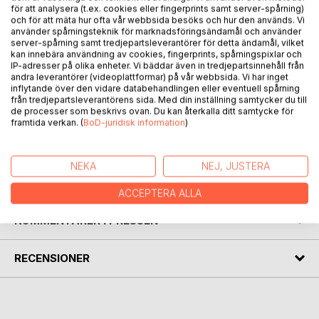
You cannot NOT communicate
för att analysera (t.ex. cookies eller fingerprints samt server-spårning)
och för att mäta hur ofta vår webbsida besöks och hur den används. Vi
använder spårningsteknik för marknadsföringsändamål och använder
When you're not speaking, when they're not speaking, it's
server-spårning samt tredjepartsleverantörer för detta ändamål, vilket
body language that counts. This mini-book is an invaluable
kan innebära användning av cookies, fingerprints, spårningspixlar och
guide, helping you identify and interpret 51 different
IP-adresser på olika enheter. Vi bäddar även in tredjepartsinnehåll från
andra leverantörer (videoplattformar) på vår webbsida. Vi har inget
gestures - the information and emotions they signal.
inflytande över den vidare databehandlingen eller eventuell spårning
från tredjepartsleverantörens sida. Med din inställning samtycker du till
Widen your competence; read their messages, deliberate
de processer som beskrivs ovan. Du kan återkalla ditt samtycke för
framtida verkan. (
BoD-juridisk information
)
or unintentional, and understand how your own gestures
can affect others.
NEKA
NEJ, JUSTERA
FÖRFATTARE
ACCEPTERA ALLA
KOMMENTARER I PRESSEN
RECENSIONER