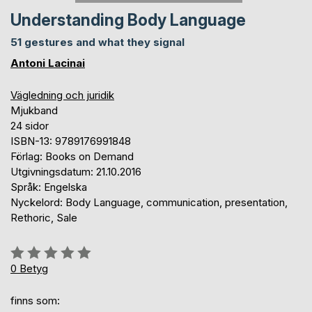
Understanding Body Language
51 gestures and what they signal
Antoni Lacinai
Vägledning och juridik
Mjukband
24 sidor
ISBN-13: 9789176991848
Förlag: Books on Demand
Utgivningsdatum: 21.10.2016
Språk: Engelska
Nyckelord: Body Language, communication, presentation,
Rethoric, Sale
Betyg::
0%
0
Betyg
finns som: