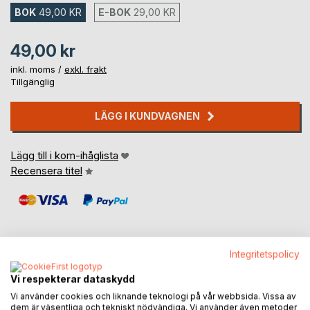
BOK
49,00 KR
E-BOK
29,00 KR
49,00 kr
inkl. moms /
exkl. frakt
Tillgänglig
LÄGG I KUNDVAGNEN
Lägg till i kom-ihåglista
Recensera titel
Integritetspolicy
BESKRIVNING
Vi respekterar dataskydd
Vi använder cookies och liknande teknologi på vår webbsida. Vissa av
dem är väsentliga och tekniskt nödvändiga. Vi använder även metoder