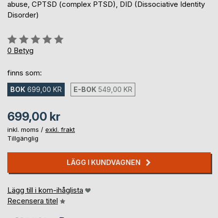
abuse, CPTSD (complex PTSD), DID (Dissociative Identity
Disorder)
Betyg::
0%
0
Betyg
finns som:
BOK
699,00 KR
E-BOK
549,00 KR
699,00 kr
inkl. moms /
exkl. frakt
Tillgänglig
LÄGG I KUNDVAGNEN
Lägg till i kom-ihåglista
Recensera titel