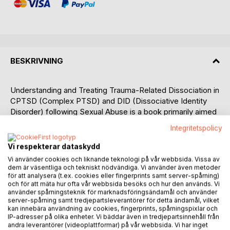
BESKRIVNING
Understanding and Treating Trauma-Related Dissociation in
CPTSD (Complex PTSD) and DID (Dissociative Identity
Disorder) following Sexual Abuse is a book primarily aimed
for therapists and clinicians. The book highlights, among
Integritetspolicy
other things, the damage that sexual abuse of a child
generates, not only acute damage in childhood but also the
Vi respekterar dataskydd
damage that the patient carries with her throughout life.
Vi använder cookies och liknande teknologi på vår webbsida. Vissa av
The book follows a common thread and goes from milder
dem är väsentliga och tekniskt nödvändiga. Vi använder även metoder
sexual abuse of children to extreme, torture-like sexual
för att analysera (t.ex. cookies eller fingerprints samt server-spårning)
och för att mäta hur ofta vår webbsida besöks och hur den används. Vi
abuse of children with organized and ritual elements and
använder spårningsteknik för marknadsföringsändamål och använder
describes how treatment methods need to be adapted and
server-spårning samt tredjepartsleverantörer för detta ändamål, vilket
linked to the damage that the patient has suffered through
kan innebära användning av cookies, fingerprints, spårningspixlar och
IP-adresser på olika enheter. Vi bäddar även in tredjepartsinnehåll från
the sexual abuse. The patient's damage is measured via
andra leverantörer (videoplattformar) på vår webbsida. Vi har inget