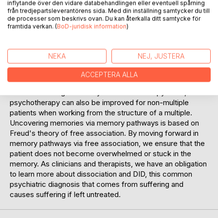
Wonsa's model SAIS (Sexual Abuse Injury Syndrome)
inflytande över den vidare databehandlingen eller eventuell spårning
which links the degree of sexual abuse the patient has
från tredjepartsleverantörens sida. Med din inställning samtycker du till
de processer som beskrivs ovan. Du kan återkalla ditt samtycke för
been exposed to as a child and in adulthood to the
framtida verkan. (
BoD-juridisk information
)
patient's current symptoms with a special focus on the
diagnosis of CPTSD and DID. The book describes the Top
of Mind model, which is an eclectic trauma treatment
NEKA
NEJ, JUSTERA
method with a focus on fragmentation and memory
pathways within trauma-related dissociation after sexual
ACCEPTERA ALLA
assault. Many therapists feel great uncertainty when they
encounter a fragmented system in the therapy room, while
psychotherapy can also be improved for non-multiple
patients when working from the structure of a multiple.
Uncovering memories via memory pathways is based on
Freud's theory of free association. By moving forward in
memory pathways via free association, we ensure that the
patient does not become overwhelmed or stuck in the
memory. As clinicians and therapists, we have an obligation
to learn more about dissociation and DID, this common
psychiatric diagnosis that comes from suffering and
causes suffering if left untreated.