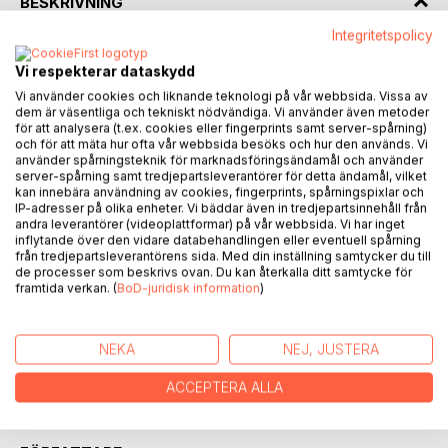
BESKRIVNING
Integritetspolicy
Etter år i isolasjon vender Thoke tilbake til en verden som
Vi respekterar dataskydd
har gått videre uten ham. Mens folket i nord fortsatt jakter
Vi använder cookies och liknande teknologi på vår webbsida. Vissa av
og sanker for å overleve, blomstrer sivilisasjoner i sør. På
dem är väsentliga och tekniskt nödvändiga. Vi använder även metoder
leting etter sin gamle stamme, og gudene som skylder ham
för att analysera (t.ex. cookies eller fingerprints samt server-spårning)
svar, setter han kursen mot Egypt. Men landet han finner, er
och för att mäta hur ofta vår webbsida besöks och hur den används. Vi
använder spårningsteknik för marknadsföringsändamål och använder
i kaos. De gamle gudene er revet ned, erstattet av én
server-spårning samt tredjepartsleverantörer för detta ändamål, vilket
eneste gud, påbudt av en konge som ser seg selv som
kan innebära användning av cookies, fingerprints, spårningspixlar och
gudens speilbilde på jorden.
IP-adresser på olika enheter. Vi bäddar även in tredjepartsinnehåll från
andra leverantörer (videoplattformar) på vår webbsida. Vi har inget
inflytande över den vidare databehandlingen eller eventuell spårning
Midt i dette brygger det til opprør. En gruppe hensynsløse
från tredjepartsleverantörens sida. Med din inställning samtycker du till
krigere vil styrte kongen og ta makten, og før Thoke vet
de processer som beskrivs ovan. Du kan återkalla ditt samtycke för
framtida verkan. (
BoD-juridisk information
)
ordet av det, er han fanget i en konflikt som ikke er hans
egen. På sin reise møter han nye allierte, dødelige fiender,
og gamle skygger fra fortiden han ikke kan unnslippe.
NEKA
NEJ, JUSTERA
I en verden der tro og makt er i spill, må Thoke velge sine
ACCEPTERA ALLA
slag med omhu. Krigen om Egypt har begynt.