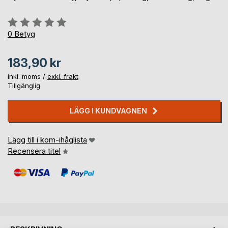
Betyg::
0%
0
Betyg
183,90 kr
inkl. moms /
exkl. frakt
Tillgänglig
LÄGG I KUNDVAGNEN
Lägg till i kom-ihåglista
Recensera titel