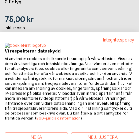
0%
0
Betyg
75,00 kr
inkl. moms
Tillgänglig för nedladdning
Integritetspolicy
Vi respekterar dataskydd
LÄGG I KUNDVAGNEN
Vi använder cookies och liknande teknologi på vår webbsida. Vissa av
dem är väsentliga och tekniskt nödvändiga. Vi använder även metoder
för att analysera (t.ex. cookies eller fingerprints samt server-spårning)
Lägg till i kom-ihåglista
och för att mäta hur ofta vår webbsida besöks och hur den används. Vi
använder spårningsteknik för marknadsföringsändamål och använder
Recensera titel
server-spårning samt tredjepartsleverantörer för detta ändamål, vilket
kan innebära användning av cookies, fingerprints, spårningspixlar och
IP-adresser på olika enheter. Vi bäddar även in tredjepartsinnehåll från
andra leverantörer (videoplattformar) på vår webbsida. Vi har inget
inflytande över den vidare databehandlingen eller eventuell spårning
från tredjepartsleverantörens sida. Med din inställning samtycker du till
de processer som beskrivs ovan. Du kan återkalla ditt samtycke för
framtida verkan. (
BoD-juridisk information
)
BESKRIVNING
NEKA
NEJ, JUSTERA