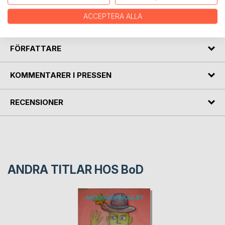
Önskar mg rikedom utöver rikedom. Önskar mig många
ACCEPTERA ALLA
tusenlappar. Önskar Himmelriket.
FÖRFATTARE
KOMMENTARER I PRESSEN
RECENSIONER
ANDRA TITLAR HOS
BoD