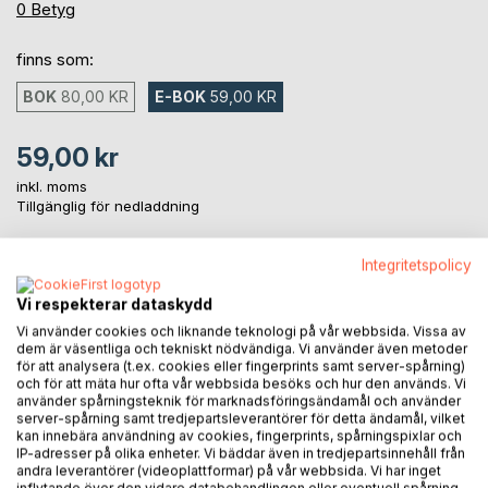
0%
0
Betyg
finns som:
BOK
80,00 KR
E-BOK
59,00 KR
59,00 kr
inkl. moms
Tillgänglig för nedladdning
Integritetspolicy
LÄGG I KUNDVAGNEN
Vi respekterar dataskydd
Vi använder cookies och liknande teknologi på vår webbsida. Vissa av
Lägg till i kom-ihåglista
dem är väsentliga och tekniskt nödvändiga. Vi använder även metoder
för att analysera (t.ex. cookies eller fingerprints samt server-spårning)
Recensera titel
och för att mäta hur ofta vår webbsida besöks och hur den används. Vi
använder spårningsteknik för marknadsföringsändamål och använder
server-spårning samt tredjepartsleverantörer för detta ändamål, vilket
kan innebära användning av cookies, fingerprints, spårningspixlar och
IP-adresser på olika enheter. Vi bäddar även in tredjepartsinnehåll från
andra leverantörer (videoplattformar) på vår webbsida. Vi har inget
inflytande över den vidare databehandlingen eller eventuell spårning