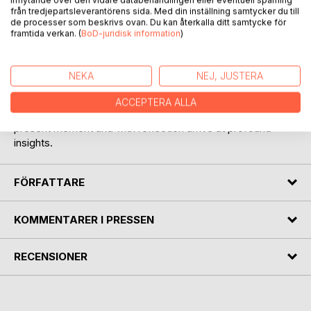
från tredjepartsleverantörens sida. Med din inställning samtycker du till
de processer som beskrivs ovan. Du kan återkalla ditt samtycke för
BESKRIVNING
framtida verkan. (
BoD-juridisk information
)
Like life, this collection of poetry contains a wide spectrum
NEKA
NEJ, JUSTERA
of joys and sorrows, captured in verbal and visual images,
merging physics and metaphysics in a unique style. The
ACCEPTERA ALLA
poems often take their stance in an observation in the
present moment and with reflection arrive at profound
insights.
FÖRFATTARE
KOMMENTARER I PRESSEN
RECENSIONER