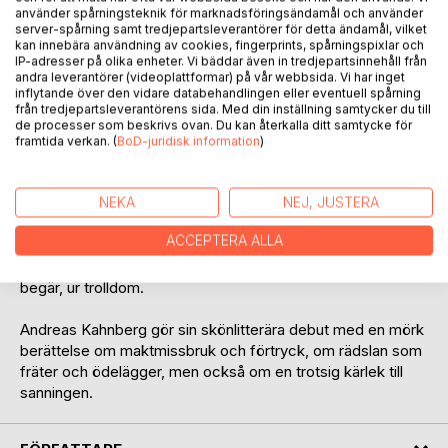
använder spårningsteknik för marknadsföringsändamål och använder
server-spårning samt tredjepartsleverantörer för detta ändamål, vilket
kan innebära användning av cookies, fingerprints, spårningspixlar och
IP-adresser på olika enheter. Vi bäddar även in tredjepartsinnehåll från
andra leverantörer (videoplattformar) på vår webbsida. Vi har inget
inflytande över den vidare databehandlingen eller eventuell spårning
BESKRIVNING
från tredjepartsleverantörens sida. Med din inställning samtycker du till
de processer som beskrivs ovan. Du kan återkalla ditt samtycke för
framtida verkan. (
BoD-juridisk information
)
En lärare spårar ur och blir omplacerad. Han börjar få
ordning på sitt liv igen. Men när han blir varse sin
motspelare, en ansiktslös person som tycks ha full
NEKA
NEJ, JUSTERA
kännedom om hans avsikter och planer, leds han steg för
ACCEPTERA ALLA
steg till en slutsats som gäckar all föreställning. Obevekligt
växer den förväntan som föds ur manipulation och onda
begär, ur trolldom.
Andreas Kahnberg gör sin skönlitterära debut med en mörk
berättelse om maktmissbruk och förtryck, om rädslan som
fräter och ödelägger, men också om en trotsig kärlek till
sanningen.