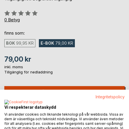
Betyg::
0%
0
Betyg
finns som:
BOK
99,95 KR
E-BOK
79,00 KR
79,00 kr
inkl. moms
Tillgänglig för nedladdning
LÄGG I KUNDVAGNEN
Integritetspolicy
Vi respekterar dataskydd
Lägg till i kom-ihåglista
Vi använder cookies och liknande teknologi på vår webbsida. Vissa av
Recensera titel
dem är väsentliga och tekniskt nödvändiga. Vi använder även metoder
för att analysera (t.ex. cookies eller fingerprints samt server-spårning)
och för att mäta hur ofta vår webbsida besöks och hur den används. Vi