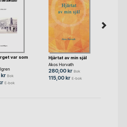
Joha
rget var som
Hjärtat av min själ
Bernie
Akos Horvath
249,
lgren
280,00 kr
Bok
95,0
 kr
Bok
115,00 kr
E-bok
kr
E-bok