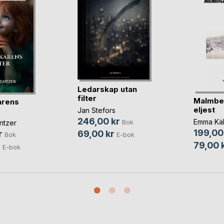
Ledarskap utan
filter
Malmbe
arens
eljest
Jan Stefors
246,00 kr
Emma Käl
Bok
ntzer
199,00
69,00 kr
r
E-bok
Bok
79,00 
r
E-bok