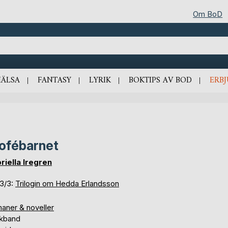
Om BoD
HÄLSA
FANTASY
LYRIK
BOKTIPS AV BOD
ERB
ofébarnet
riella Iregren
 3/3:
Trilogin om Hedda Erlandsson
aner & noveller
kband