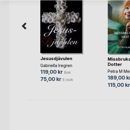
Jesusdjävulen
en
Missbruk
Dotter
Gabriella Iregren
ensson
Petra M Me
119,00 kr
Bok
189,00 k
ok
75,00 kr
E-bok
115,00 k
bok