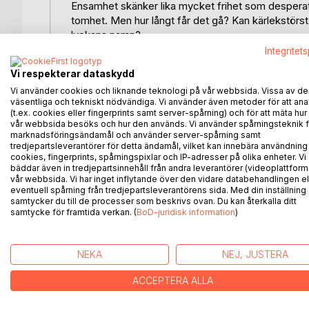
Ensamhet skänker lika mycket frihet som desperat
tomhet. Men hur långt får det gå? Kan kärlekstörst 
lyckans namn?
Integritet
Vad innebär det att hitta hem? Måste det vara en pl
Vi respekterar dataskydd
det ett fallfärdigt hus i en skogsglänta, stugan på 
Vi använder cookies och liknande teknologi på vår webbsida. Vissa av de
morgon. Kanske finner du hemkänslan i sällskap av 
väsentliga och tekniskt nödvändiga. Vi använder även metoder för att ana
som frammanar känslan av hem allra starkast. Oavset
(t.ex. cookies eller fingerprints samt server-spårning) och för att mäta hur
tillhör denna ljuvliga förnimmelse, och alla är vi ä
vår webbsida besöks och hur den används. Vi använder spårningsteknik f
marknadsföringsändamål och använder server-spårning samt
tredjepartsleverantörer för detta ändamål, vilket kan innebära användning
Trofébarnet är sista delen i trilogin om Hedda Erla
cookies, fingerprints, spårningspixlar och IP-adresser på olika enheter. Vi
brinnande elden och kärleken hon inte klarade sig ut
bäddar även in tredjepartsinnehåll från andra leverantörer (videoplattform
välkomnande famn för alla som vill kliva av.
vår webbsida. Vi har inget inflytande över den vidare databehandlingen el
eventuell spårning från tredjepartsleverantörens sida. Med din inställning
samtycker du till de processer som beskrivs ovan. Du kan återkalla ditt
samtycke för framtida verkan. (
BoD-juridisk information
)
ANDRA TITLAR HOS
B
NEKA
NEJ, JUSTERA
ACCEPTERA ALLA