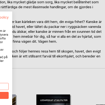
ion, lika mycket glädje som sorg, lika mycket belåtenhet som
rättfärdiga de mest illasinnade handlingar, om de gjordes i
spolicy
ats, eller kan kärleken vara ditt hem, din eviga frihet? Kanske är
klippan vid havet, eller tältet du packar ner i ryggsäcken varenda
m är
någon du älskar, eller kanske är minnen från en svunnen tid det
lysera
t vad hem innebär för dig, så har vi alla en del av hjärtat, som
 ofta
mnade att finna vägen dit. Vägen hem.
ör
 av
ndsson, och följer hennes resa hem till skogen, havet, den evigt
an. Boken är ett stillsamt farväl till ekorrhjulet, och bereder en
ar) på
ler
oD