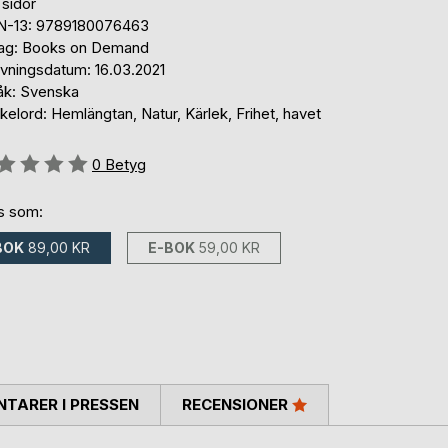
 sidor
N-13: 9789180076463
lag: Books on Demand
ivningsdatum: 16.03.2021
åk: Svenska
elord: Hemlängtan, Natur, Kärlek, Frihet, havet
g::
0
Betyg
ns som:
BOK
89,00 KR
E-BOK
59,00 KR
TARER I PRESSEN
RECENSIONER