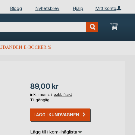
Blogg
Nyhetsbrev
Hjälp
Mitt konto
Min kun
JUDANDEN E-BÖCKER %
89,00 kr
inkl. moms /
exkl. frakt
Tillgänglig
LÄGG I KUNDVAGNEN
Lägg till i kom-ihåglista