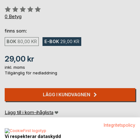
Betyg::
0%
0
Betyg
finns som:
BOK
80,00 KR
E-BOK
29,00 KR
29,00 kr
inkl. moms
Tillgänglig för nedladdning
LÄGG I KUNDVAGNEN
Lägg till i kom-ihåglista
Recensera titel
Integritetspolicy
Vi respekterar dataskydd