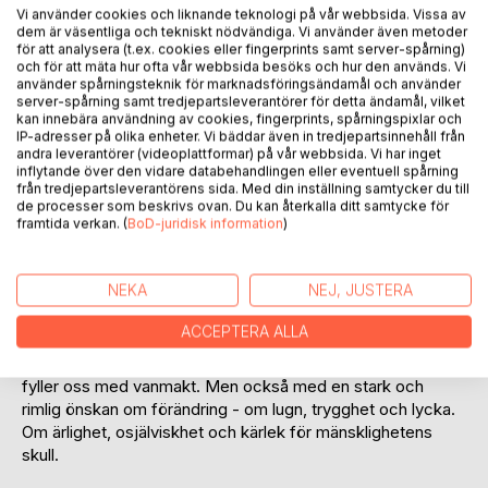
Vi använder cookies och liknande teknologi på vår webbsida. Vissa av
dem är väsentliga och tekniskt nödvändiga. Vi använder även metoder
för att analysera (t.ex. cookies eller fingerprints samt server-spårning)
och för att mäta hur ofta vår webbsida besöks och hur den används. Vi
använder spårningsteknik för marknadsföringsändamål och använder
BESKRIVNING
server-spårning samt tredjepartsleverantörer för detta ändamål, vilket
kan innebära användning av cookies, fingerprints, spårningspixlar och
IP-adresser på olika enheter. Vi bäddar även in tredjepartsinnehåll från
andra leverantörer (videoplattformar) på vår webbsida. Vi har inget
Inget är så förunderligt som livet i alla dess former.
inflytande över den vidare databehandlingen eller eventuell spårning
Intelligensen i varje levande cell i varje levande organism. Vi
från tredjepartsleverantörens sida. Med din inställning samtycker du till
kan ana den bakom morotsfröets förmåga att omvandla
de processer som beskrivs ovan. Du kan återkalla ditt samtycke för
framtida verkan. (
BoD-juridisk information
)
jord till morot, den ettåriga svalans förmåga att orientera sig
från Sydafrika till födelseboet i skogslandet Sverige och
naturens alla andra märkvärdigheter. Ursprungets
NEKA
NEJ, JUSTERA
intelligens, varandets intelligens.
Likväl: ser vi ut över världen av idag finns det all anledning
ACCEPTERA ALLA
att önska lycka till. Pengar, makt, populism, krig och våld.
Mänsklighetens buskörning i mångtusenåriga trädgårdar
fyller oss med vanmakt. Men också med en stark och
rimlig önskan om förändring - om lugn, trygghet och lycka.
Om ärlighet, osjälviskhet och kärlek för mänsklighetens
skull.