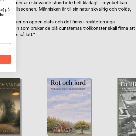
och aktioner är i skrivande stund inte helt klarlagt – mycket kan
amhällsscenen. Människan är till sin natur skvallrig och trolös,
ar) på
ler
la händelser en öppen plats och det finns i realiteten inga
, och den som brukar de blå dunsternas trollkonster skall finna att
skingras så lätt.”
oD