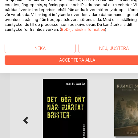
”Varför jag utgjort ett centrum för dolska intriger 
cookies, fingerprints, spårningspixlar och IP-adresser på olika enheter. Vi
makten tiga om, men den är nu inte ensam aktör på s
bäddar även in tredjepartsinnehåll från andra leverantörer (videoplattform
vår webbsida. Vi har inget inflytande över den vidare databehandlingen el
det förflutna ligger mycket nära i tiden, och dess
eventuell spårning från tredjepartsleverantörens sida. Med din inställning
korta skuggor har ännu inte tätnat. Vår värld är i al
samtycker du till de processer som beskrivs ovan. Du kan återkalla ditt
gömställen. Det hemliga och fördolda är en illusion
samtycke för framtida verkan. (
BoD-juridisk information
)
rekylen är häftig och bullersam, samt att röken inte 
NEKA
NEJ, JUSTERA
ACCEPTERA ALLA
ANDRA TITLAR HOS
B