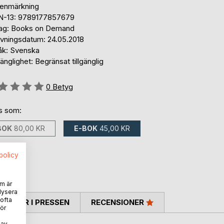
tenmärkning
N-13: 9789177857679
lag: Books on Demand
ivningsdatum: 24.05.2018
åk: Svenska
gänglighet: Begränsat tillgänglig
g::
0
Betyg
ns som:
BOK
80,00 KR
E-BOK
45,00 KR
spolicy
m är
lysera
 ofta
TARER I PRESSEN
RECENSIONER
ör
 av