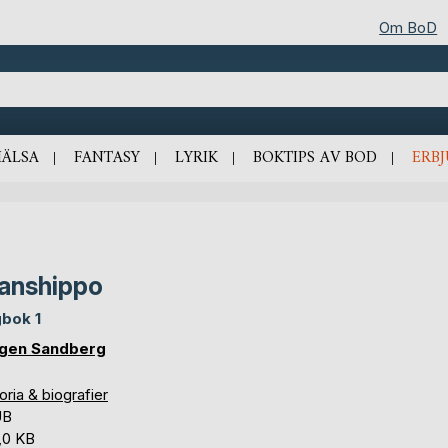
Om BoD
HÄLSA
FANTASY
LYRIK
BOKTIPS AV BOD
ERB
anshippo
bok 1
gen Sandberg
oria & biografier
UB
,0 KB