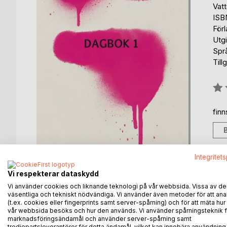
Vat
ISB
För
Utg
Spr
Till
Bety
0%
fin
Integritet
Vi respekterar dataskydd
Vi använder cookies och liknande teknologi på vår webbsida. Vissa av de
väsentliga och tekniskt nödvändiga. Vi använder även metoder för att ana
(t.ex. cookies eller fingerprints samt server-spårning) och för att mäta hur
BESKRIVNING
FÖRFATTARE
KOMMEN
vår webbsida besöks och hur den används. Vi använder spårningsteknik f
marknadsföringsändamål och använder server-spårning samt
tredjepartsleverantörer för detta ändamål, vilket kan innebära användning