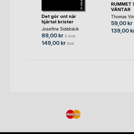
RUMMET 
VÄNTAR
Det gör ont när
oy Who
Thomas Vir
hjärtat brister
e
59,00 kr
Josefine Sidebäck
139,00 k
lton
89,00 kr
E-bok
-bok
149,00 kr
Bok