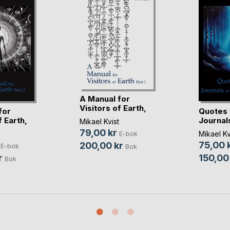
A Manual for
Visitors of Earth,
for
Quotes 
Part 1
f Earth,
Journal
Mikael Kvist
Time(...)
79,00 kr
Mikael Kv
E-bok
75,00 
200,00 kr
E-bok
Bok
r
150,00
Bok