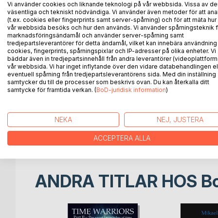
All visitors of Earth also travel through time. They 
Vi använder cookies och liknande teknologi på vår webbsida. Vissa av de
If they were perfect, they would have no reason to 
väsentliga och tekniskt nödvändiga. Vi använder även metoder för att ana
(t.ex. cookies eller fingerprints samt server-spårning) och för att mäta hur
futures here. We and our Earth are a battlefield for
vår webbsida besöks och hur den används. Vi använder spårningsteknik f
marknadsföringsändamål och använder server-spårning samt
The time war can only continue as long as humans 
tredjepartsleverantörer för detta ändamål, vilket kan innebära användning
cookies, fingerprints, spårningspixlar och IP-adresser på olika enheter. Vi
seek to acquire or control. The methods vary, but 
bäddar även in tredjepartsinnehåll från andra leverantörer (videoplattform
want? In the chapter The Cosmic Conspiracy, you wi
vår webbsida. Vi har inget inflytande över den vidare databehandlingen el
interdimensional visitors as they have never been
eventuell spårning från tredjepartsleverantörens sida. Med din inställning
samtycker du till de processer som beskrivs ovan. Du kan återkalla ditt
is a revealing account of how control and oppressi
samtycke för framtida verkan. (
BoD-juridisk information
)
A new energy pattern is emerging on Earth. It is 
times. The emerging flower-like pattern will ch
NEKA
NEJ, JUSTERA
means a common time. The new common time is th
war. No affiliated group needs to fight for its time
ACCEPTERA ALLA
ANDRA TITLAR HOS
B