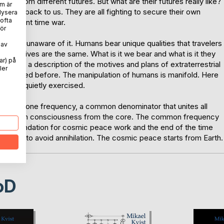
come from different futures. But what are their futures really like?
m är
travel back to us. They are all fighting to secure their own
lysera
 ofta
 the silent time war.
ör
remain unaware of it. Humans bear unique qualities that travelers
 av
the motives are the same. What is it we bear and what is it they
ar) på
ll find a description of the motives and plans of extraterrestrial
ler
 described before. The manipulation of humans is manifold. Here
on are quietly exercised.
based on one frequency, a common denominator that unites all
ange human consciousness from the core. The common frequency
e foundation for cosmic peace work and the end of the time
 in order to avoid annihilation. The cosmic peace starts from Earth.
oD