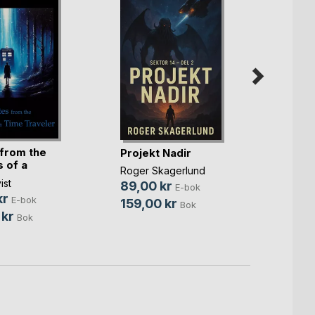
from the
Urspr
Projekt Nadir
s of a
Andr
Roger Skagerlund
Christ
ist
89,00 kr
E-bok
Junros
kr
E-bok
159,00 kr
Bok
9,00 
 kr
Bok
195,