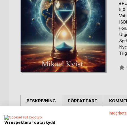
eP
5,0
Vat
ISB
Förl
Utg
Spr
Nyck
Till
Bety
0%
BESKRIVNING
FÖRFATTARE
KOMMEN
Integritet
The time war is quietly raging around you. Do you
Vi respekterar dataskydd