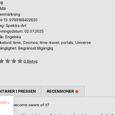
UB
 MB
tenmärkning
N-13: 9789188422620
ag: Spektra-Art
ivningsdatum: 02.07.2025
åk: Engelska
elord: time, Cosmos, time-travel, portals, Universe
gänglighet: Begränsat tillgänglig
g::
0
Betyg
TARER I PRESSEN
RECENSIONER
spolicy
 dare to become aware of it?