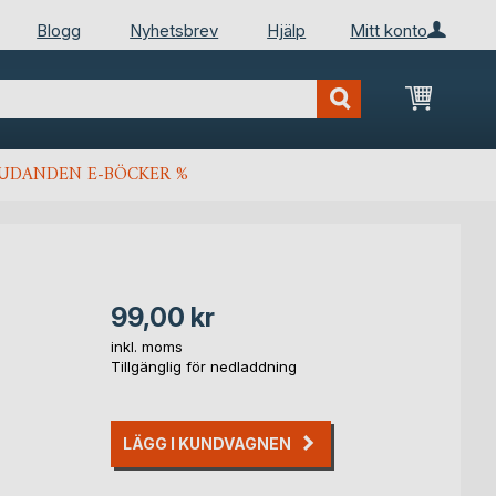
Blogg
Nyhetsbrev
Hjälp
Mitt konto
Min kun
JUDANDEN E-BÖCKER %
99,00 kr
inkl. moms
Tillgänglig för nedladdning
LÄGG I KUNDVAGNEN