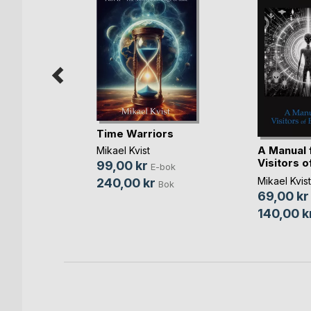
Time Warriors
A Manual 
ld
Mikael Kvist
Visitors o
99,00 kr
E-bok
son
Part 2
Mikael Kvist
240,00 kr
Bok
bok
69,00 kr
Bok
140,00 k