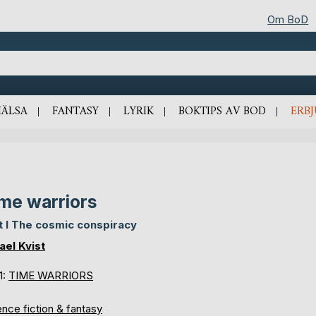
Om BoD
HÄLSA
FANTASY
LYRIK
BOKTIPS AV BOD
ERB
me warriors
t I The cosmic conspiracy
ael Kvist
1:
TIME WARRIORS
nce fiction & fantasy