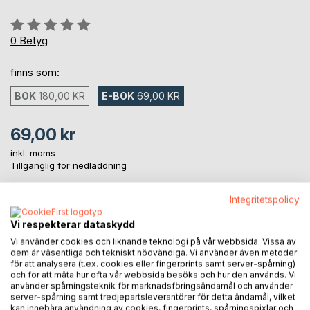
Betyg::
0%
0
Betyg
finns som:
BOK
180,00 KR
E-BOK
69,00 KR
69,00 kr
inkl. moms
Tillgänglig för nedladdning
Integritetspolicy
LÄGG I KUNDVAGNEN
Vi respekterar dataskydd
Vi använder cookies och liknande teknologi på vår webbsida. Vissa av
Lägg till i kom-ihåglista
dem är väsentliga och tekniskt nödvändiga. Vi använder även metoder
för att analysera (t.ex. cookies eller fingerprints samt server-spårning)
Recensera titel
och för att mäta hur ofta vår webbsida besöks och hur den används. Vi
använder spårningsteknik för marknadsföringsändamål och använder
server-spårning samt tredjepartsleverantörer för detta ändamål, vilket
kan innebära användning av cookies, fingerprints, spårningspixlar och