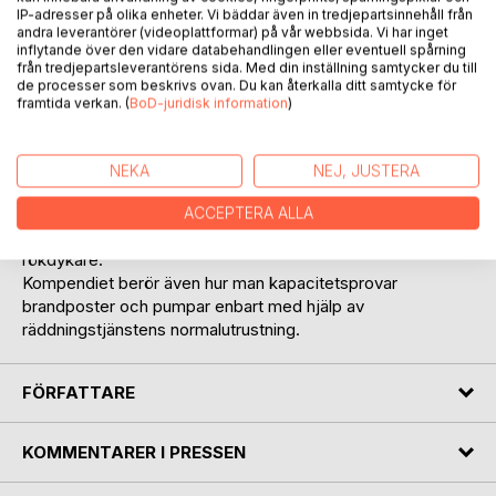
IP-adresser på olika enheter. Vi bäddar även in tredjepartsinnehåll från
andra leverantörer (videoplattformar) på vår webbsida. Vi har inget
inflytande över den vidare databehandlingen eller eventuell spårning
från tredjepartsleverantörens sida. Med din inställning samtycker du till
de processer som beskrivs ovan. Du kan återkalla ditt samtycke för
BESKRIVNING
framtida verkan. (
BoD-juridisk information
)
Tillämpad Pumpövning upplaga 4 berör inte bara
NEKA
NEJ, JUSTERA
brandpumpar utan även slangsystem och strålrör. Långa
slangsystem för skogsbrandsläckning, grova slangsystem
ACCEPTERA ALLA
för monitorer och hävarkanoner och slangsystem för
rökdykare.
Kompendiet berör även hur man kapacitetsprovar
brandposter och pumpar enbart med hjälp av
räddningstjänstens normalutrustning.
FÖRFATTARE
KOMMENTARER I PRESSEN