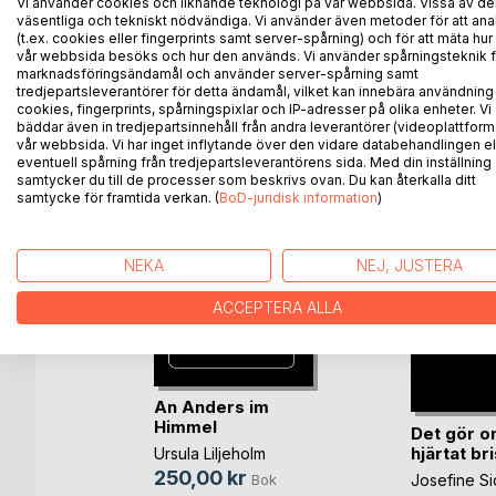
sammanfoga dem till detta resultat.
Vi använder cookies och liknande teknologi på vår webbsida. Vissa av de
väsentliga och tekniskt nödvändiga. Vi använder även metoder för att ana
(t.ex. cookies eller fingerprints samt server-spårning) och för att mäta hur
vår webbsida besöks och hur den används. Vi använder spårningsteknik f
marknadsföringsändamål och använder server-spårning samt
tredjepartsleverantörer för detta ändamål, vilket kan innebära användning
ANDRA TITLAR HOS
B
cookies, fingerprints, spårningspixlar och IP-adresser på olika enheter. Vi
bäddar även in tredjepartsinnehåll från andra leverantörer (videoplattform
vår webbsida. Vi har inget inflytande över den vidare databehandlingen el
eventuell spårning från tredjepartsleverantörens sida. Med din inställning
samtycker du till de processer som beskrivs ovan. Du kan återkalla ditt
samtycke för framtida verkan. (
BoD-juridisk information
)
NEKA
NEJ, JUSTERA
ACCEPTERA ALLA
ranches
An Anders im
Himmel
Det gör on
Bok
hjärtat br
Ursula Liljeholm
-bok
250,00 kr
Josefine S
Bok