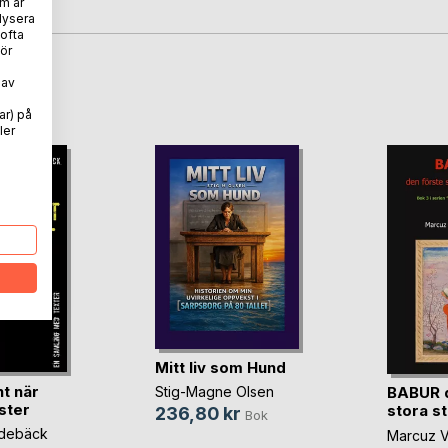
m är
lysera
 ofta
ör
 av
oD
ar) på
ler
Mitt liv som Hund
t när
BABUR d
Stig-Magne Olsen
ister
stora s
236,80 kr
Bok
idebäck
Marcuz V