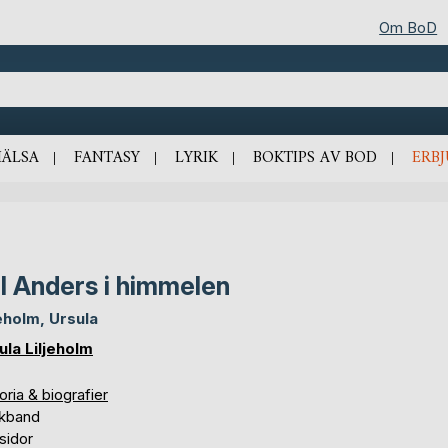
Om BoD
HÄLSA
FANTASY
LYRIK
BOKTIPS AV BOD
ERB
ll Anders i himmelen
jeholm, Ursula
ula Liljeholm
oria & biografier
kband
sidor