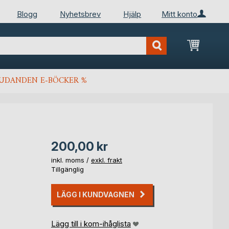
Blogg
Nyhetsbrev
Hjälp
Mitt konto
Min kun
JUDANDEN E-BÖCKER %
200,00 kr
inkl. moms /
exkl. frakt
Tillgänglig
LÄGG I KUNDVAGNEN
Lägg till i kom-ihåglista