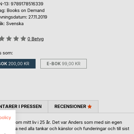
N-13: 9789178516339
lag: Books on Demand
vningsdatum: 27.11.2019
åk: Svenska
g::
0
Betyg
ns som:
BOK
200,00 KR
E-BOK
99,00 KR
TARER I PRESSEN
RECENSIONER
spolicy
ig genom mitt liv i 25 år. Det var Anders som med sin egen
t skriva ned alla tankar och känslor och funderingar och till sist