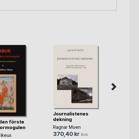
Journalistenes
Herda
dekning
Nord
en förste
Ragnar Moen
tormogulen
Henrik
370,40 kr
299,
Bok
ikeus