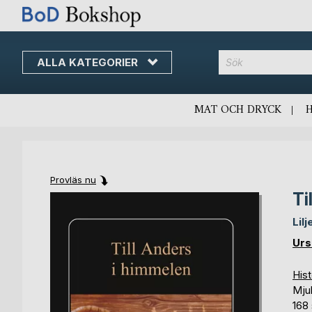
ALLA KATEGORIER
MAT OCH DRYCK
Provläs nu
Ti
Skip
Skip
to
to
Lil
the
the
end
beginning
Urs
of
of
the
the
Hist
images
images
Mju
gallery
gallery
168 