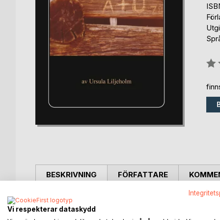
ISB
För
Utgi
Spr
Bety
0%
fin
BESKRIVNING
FÖRFATTARE
KOMMEN
Integritet
Denna bok tillägnas Anders Franzén, som lotsade m
Vi respekterar dataskydd
entusiastiska läggning tände min egen entusiasm, at