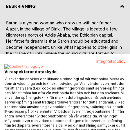
BESKRIVNING
Saron is a young woman who grew up with her father
Alazar, in the village of Dinki. The village is located a few
kilometers north of Addis Ababa, the Ethiopian capital.
Her father‘s dream is that Saron should be educated and
become independent, unlike what happens to other girls in
the village of Dinki, where the young girls are forced to
marry against their will. Saron’s main desire is to make her
Integritetspolicy
father’s life easier; her father who lives a hard life as a
farmer. In order to fulfill this dream, she travels to Saudi
Vi respekterar dataskydd
Arabia to work and earn money in a short period of time.
Vi använder cookies och liknande teknologi på vår webbsida. Vissa av
Her employer Aziz Al Saud, who is married to Meshael
dem är väsentliga och tekniskt nödvändiga. Vi använder även metoder
för att analysera (t.ex. cookies eller fingerprints samt server-spårning)
Alayban, is a man who does not understand the meaning of
och för att mäta hur ofta vår webbsida besöks och hur den används. Vi
love and he has no interest in understanding what love
använder spårningsteknik för marknadsföringsändamål och använder
means. His primary concern is to satisfy his own needs by
server-spårning samt tredjepartsleverantörer för detta ändamål, vilket
kan innebära användning av cookies, fingerprints, spårningspixlar och
exploiting women and their bodies.
IP-adresser på olika enheter. Vi bäddar även in tredjepartsinnehåll från
His wife, Meshael Alayban, who lives with a man who
andra leverantörer (videoplattformar) på vår webbsida. Vi har inget
doesn’t show love and affection to her, had a lady brought
inflytande över den vidare databehandlingen eller eventuell spårning
från tredjepartsleverantörens sida. Med din inställning samtycker du till
in by him to help with domestic chores, which is not