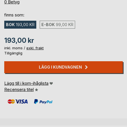
0%
0
Betyg
finns som:
BOK
193,00 KR
E-BOK
99,00 KR
193,00 kr
inkl. moms /
exkl. frakt
Tillgänglig
LÄGG I KUNDVAGNEN
Lägg till i kom-ihåglista
Recensera titel