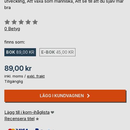
utveckling, Att växa som människa, Att se till att du själv mår
bra
Betyg::
0%
0
Betyg
finns som:
BOK
89,00 KR
E-BOK
45,00 KR
89,00 kr
inkl. moms /
exkl. frakt
Tillgänglig
LÄGG I KUNDVAGNEN
Lägg till i kom-ihåglista
Recensera titel