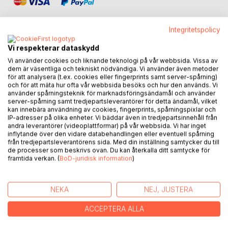
Integritetspolicy
Vi respekterar dataskydd
BESKRIVNING
Vi använder cookies och liknande teknologi på vår webbsida. Vissa av
dem är väsentliga och tekniskt nödvändiga. Vi använder även metoder
för att analysera (t.ex. cookies eller fingerprints samt server-spårning)
och för att mäta hur ofta vår webbsida besöks och hur den används. Vi
Mitt, som jag trodde, innehållslösa liv visade sig vara ett rikt
använder spårningsteknik för marknadsföringsändamål och använder
liv. Det blev många härliga möten med andra, möten med
server-spårning samt tredjepartsleverantörer för detta ändamål, vilket
sidor hos mig själv som jag inte trodde jag hade men
kan innebära användning av cookies, fingerprints, spårningspixlar och
IP-adresser på olika enheter. Vi bäddar även in tredjepartsinnehåll från
framför allt blev boken en kick framåt i min personliga
andra leverantörer (videoplattformar) på vår webbsida. Vi har inget
utveckling.
inflytande över den vidare databehandlingen eller eventuell spårning
från tredjepartsleverantörens sida. Med din inställning samtycker du till
de processer som beskrivs ovan. Du kan återkalla ditt samtycke för
Detta var en process som tog både tid och kraft i anspråk,
framtida verkan. (
BoD-juridisk information
)
men det var något som jag velat göra länge och som jag
kände att jag behövde göra, både för min skull, men även
för läsaren därute.
NEKA
NEJ, JUSTERA
Unna dig att må bra, är en slogan jag myntade redan 2006.
ACCEPTERA ALLA
Det är verkligen något vi människor behöver träna mer på,
att sätta sig själv i första rummet, för att sedan kunna