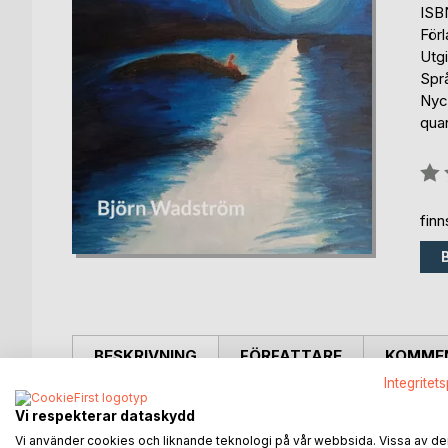
ISB
För
Utg
Spr
Nyc
qua
Bety
0%
fin
BESKRIVNING
FÖRFATTARE
KOMMEN
Integritet
The content of the book aims to both explore and
Vi respekterar dataskydd
evolves over time and that the explanation itself 
Vi använder cookies och liknande teknologi på vår webbsida. Vissa av de