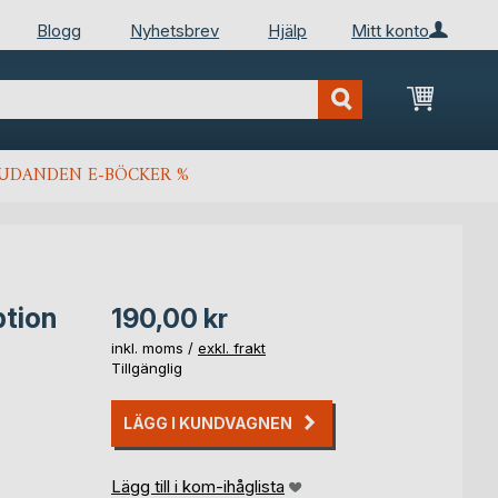
Blogg
Nyhetsbrev
Hjälp
Mitt konto
Min kun
JUDANDEN E-BÖCKER %
ption
190,00 kr
inkl. moms /
exkl. frakt
Tillgänglig
LÄGG I KUNDVAGNEN
Lägg till i kom-ihåglista