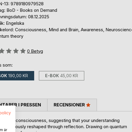
N-13: 9789180979528
lag: BoD - Books on Demand
ivningsdatum: 08.12.2025
åk: Engelska
kelord: Consciousness, Mind and Brain, Awareness, Neuroscienc
ntum theory
g::
0
Betyg
ns som:
BOK
190,00 KR
E-BOK
45,00 KR
TARER I PRESSEN
RECENSIONER
spolicy
 explain consciousness, suggesting that your understanding
is continuously reshaped through reflection. Drawing on quantum
m är