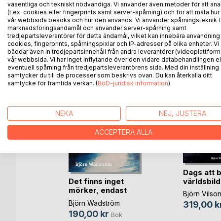
theory, the book offers a new perspective and ex
väsentliga och tekniskt nödvändiga. Vi använder även metoder för att ana
(t.ex. cookies eller fingerprints samt server-spårning) och för att mäta hur
vår webbsida besöks och hur den används. Vi använder spårningsteknik f
marknadsföringsändamål och använder server-spårning samt
tredjepartsleverantörer för detta ändamål, vilket kan innebära användning
ANDRA TITLAR HOS
B
cookies, fingerprints, spårningspixlar och IP-adresser på olika enheter. Vi
bäddar även in tredjepartsinnehåll från andra leverantörer (videoplattform
vår webbsida. Vi har inget inflytande över den vidare databehandlingen el
eventuell spårning från tredjepartsleverantörens sida. Med din inställning
samtycker du till de processer som beskrivs ovan. Du kan återkalla ditt
samtycke för framtida verkan. (
BoD-juridisk information
)
NEKA
NEJ, JUSTERA
ACCEPTERA ALLA
Dags att 
ern
Det finns inget
världsbild
mörker, endast
tröm
Björn Vilso
bri(...)
Björn Wadström
319,00 k
Bok
190,00 kr
Bok