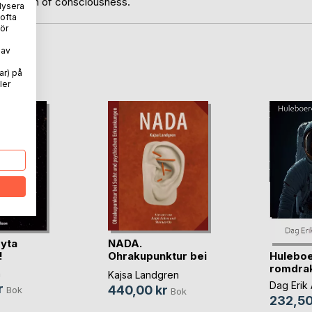
planation of consciousness.
lysera
 ofta
ör
 av
oD
ar) på
ler
byta
NADA.
Huleboe
!
Ohrakupunktur bei
romdra
Sucht und (...)
n
Kajsa Landgren
Dag Erik
r
440,00 kr
Bok
Bok
232,50