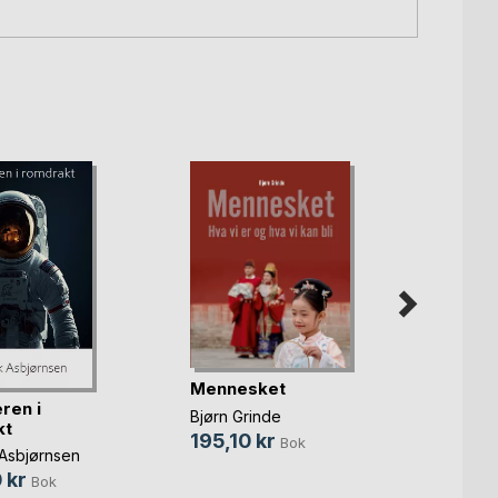
Mennesket
Morte
ren i
Fagsu
Bjørn Grinde
kt
Robert
195,10 kr
Bok
 Asbjørnsen
267,
 kr
Bok