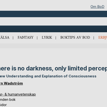
Om BoD
HÄLSA
FANTASY
LYRIK
BOKTIPS AV BOD
ERB
ere is no darkness, only limited perce
ew Understanding and Explanation of Consciousness
rn Wadström
ur- & humanvetenskap
unden bok
idor