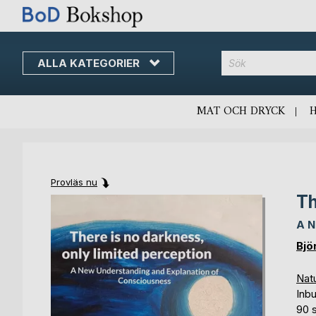
ALLA KATEGORIER
MAT OCH DRYCK
Provläs nu
Th
Skip
Skip
to
to
A N
the
the
end
beginning
Bjö
of
of
the
the
Nat
images
images
Inb
gallery
gallery
90 s