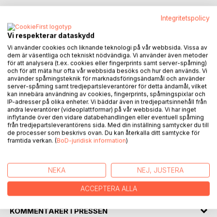
This book explores the Vienna Game, a classic opening
Integritetspolicy
that originated in Vienna during the late 19th century, as a
flexible and solid system for White. The quiet fianchetto
Vi respekterar dataskydd
approach 1.e4 e5 2.Nc3 Nf6 3.g3 offers a safe yet creative
Vi använder cookies och liknande teknologi på vår webbsida. Vissa av
strategy, particularly appealing for correspondence chess
dem är väsentliga och tekniskt nödvändiga. Vi använder även metoder
för att analysera (t.ex. cookies eller fingerprints samt server-spårning)
where a wealth of theory need not obstruct practical play.
och för att mäta hur ofta vår webbsida besöks och hur den används. Vi
The guide delves into six main Black responses 3...d5,
använder spårningsteknik för marknadsföringsändamål och använder
3...Bc5, 3...c6, 3...g6, 3...Bb4, and 3...Nc6, with specialised
server-spårning samt tredjepartsleverantörer för detta ändamål, vilket
kan innebära användning av cookies, fingerprints, spårningspixlar och
focus on the most common continuations, while also
IP-adresser på olika enheter. Vi bäddar även in tredjepartsinnehåll från
presenting a series of novelties. Aimed at players who
andra leverantörer (videoplattformar) på vår webbsida. Vi har inget
seek a positional yet intriguing opening, less over-analysed
inflytande över den vidare databehandlingen eller eventuell spårning
från tredjepartsleverantörens sida. Med din inställning samtycker du till
than the Ruy Lopez or Giuoco Piano but equally rich in
de processer som beskrivs ovan. Du kan återkalla ditt samtycke för
strategic depth this book combines historical insights,
framtida verkan. (
BoD-juridisk information
)
modern analysis, and practical examples to help you
master the elegance of the Vienna Game.
NEKA
NEJ, JUSTERA
FÖRFATTARE
ACCEPTERA ALLA
KOMMENTARER I PRESSEN