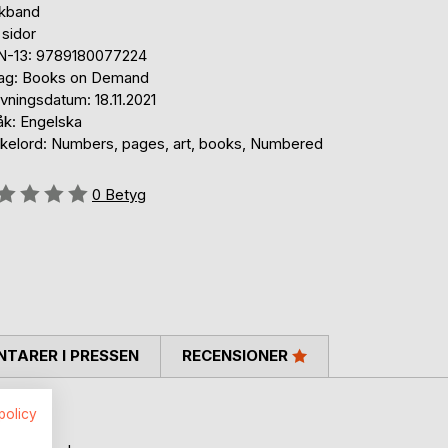
kband
 sidor
N-13: 9789180077224
lag: Books on Demand
vningsdatum: 18.11.2021
åk: Engelska
kelord: Numbers, pages, art, books, Numbered
g::
0
Betyg
TARER I PRESSEN
RECENSIONER
ooks.
spolicy
ges.