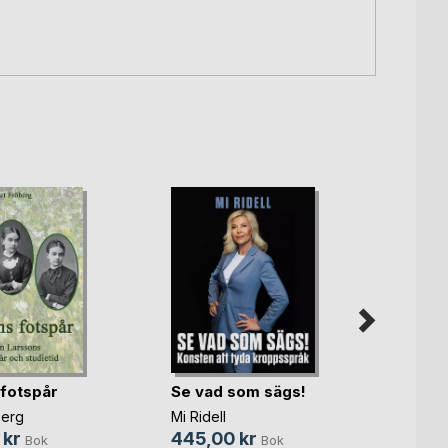
 fotspår
Se vad som sägs!
Ställ 
berg
Mi Ridell
Ania W
 kr
445,00 kr
Bok
Bok