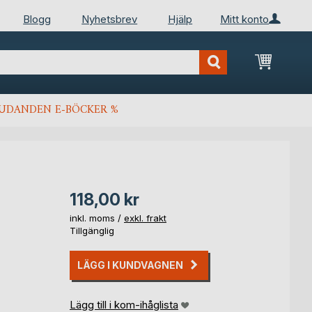
Blogg
Nyhetsbrev
Hjälp
Mitt konto
Min kun
JUDANDEN E-BÖCKER %
118,00 kr
inkl. moms /
exkl. frakt
Tillgänglig
LÄGG I KUNDVAGNEN
Lägg till i kom-ihåglista