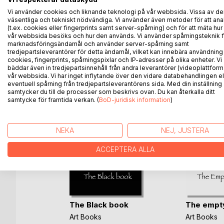
The others, however, is not. But let's not get ahea
Vi använder cookies och liknande teknologi på vår webbsida. Vissa av de
väsentliga och tekniskt nödvändiga. Vi använder även metoder för att ana
Enjoy exploring the pages and numbers, being pres
(t.ex. cookies eller fingerprints samt server-spårning) och för att mäta hur
vår webbsida besöks och hur den används. Vi använder spårningsteknik f
marknadsföringsändamål och använder server-spårning samt
tredjepartsleverantörer för detta ändamål, vilket kan innebära användning
cookies, fingerprints, spårningspixlar och IP-adresser på olika enheter. Vi
ANDRA TITLAR HOS
B
bäddar även in tredjepartsinnehåll från andra leverantörer (videoplattform
vår webbsida. Vi har inget inflytande över den vidare databehandlingen el
eventuell spårning från tredjepartsleverantörens sida. Med din inställning
samtycker du till de processer som beskrivs ovan. Du kan återkalla ditt
samtycke för framtida verkan. (
BoD-juridisk information
)
NEKA
NEJ, JUSTERA
ACCEPTERA ALLA
The Black book
The empt
Art Books
Art Books