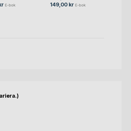
380,
kr
149,00 kr
E-bok
E-bok
209,
ariera.)