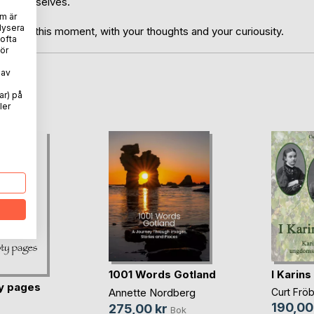
d of ourselves.
m är
lysera
ent at this moment, with your thoughts and your curiousity.
 ofta
ör
 av
oD
ar) på
ler
1001 Words Gotland
I Karins
y pages
Annette Nordberg
Curt Frö
190,00
275,00 kr
Bok