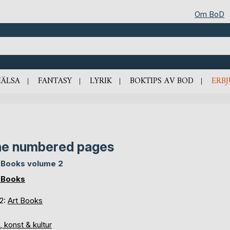
Om BoD
HÄLSA
FANTASY
LYRIK
BOKTIPS AV BOD
ERB
e numbered pages
 Books volume 2
 Books
 2:
Art Books
, konst & kultur