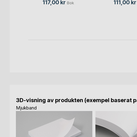
117,00 kr
111,00 kr
Bok
bach
,
s Rinne
, ...
Bok
-bok
3D-visning av produkten (exempel baserat på
Mjukband