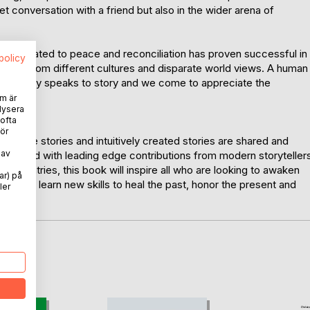
uiet conversation with a friend but also in the wider arena of
ing dedicated to peace and reconciliation has proven successful in
spolicy
ges, from different cultures and disparate world views. A human
here story speaks to story and we come to appreciate the
m är
lysera
 ofta
ör
les, life stories and intuitively created stories are shared and
 av
combined with leading edge contributions from modern storyteller
dic countries, this book will inspire all who are looking to awaken
ar) på
ou will learn new skills to heal the past, honor the present and
ler
oD