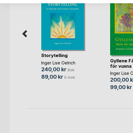
Storytelling
av
Gyllene F
Inger Lise Oelrich
tivitet
för vuxna o
240,00 kr
Bok
d
Inger Lise O
89,00 kr
E-bok
200,00 k
Bok
99,00 kr