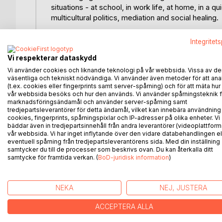
situations - at school, in work life, at home, in a q
multicultural politics, mediation and social healing.
During times of turbulence and conflict, storytell
Integritet
creating a common ground between people of all a
Vi respekterar dataskydd
culture is cultivated, engendering a free space w
uniqueness of everyone´s contribution to a more
Vi använder cookies och liknande teknologi på vår webbsida. Vissa av de
väsentliga och tekniskt nödvändiga. Vi använder även metoder för att ana
inclusive and resilient society.
(t.ex. cookies eller fingerprints samt server-spårning) och för att mäta hur
vår webbsida besöks och hur den används. Vi använder spårningsteknik f
In rich and lively picture language myths, wisdom ta
marknadsföringsändamål och använder server-spårning samt
tredjepartsleverantörer för detta ändamål, vilket kan innebära användning
everyone has a voice. Full of practical examples 
cookies, fingerprints, spårningspixlar och IP-adresser på olika enheter. Vi
at work in places like Israel, Kurdistan and the Nor
bäddar även in tredjepartsinnehåll från andra leverantörer (videoplattform
positivity and enthusiasm wherever they are. Here y
vår webbsida. Vi har inget inflytande över den vidare databehandlingen el
eventuell spårning från tredjepartsleverantörens sida. Med din inställning
create sustainable futures together with others.
samtycker du till de processer som beskrivs ovan. Du kan återkalla ditt
samtycke för framtida verkan. (
BoD-juridisk information
)
ANDRA TITLAR HOS
B
NEKA
NEJ, JUSTERA
ACCEPTERA ALLA