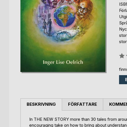
ISB
För
Utg
Spr
Nyck
stor
stor
Bety
0%
fin
BESKRIVNING
FÖRFATTARE
KOMMEN
In THE NEW STORY more than 30 tales from around
encouraging take on how to bring about understan