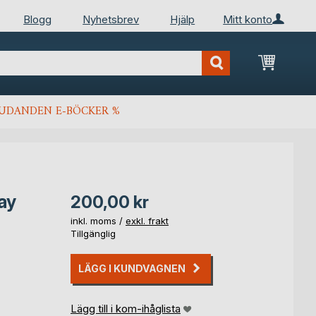
Blogg
Nyhetsbrev
Hjälp
Mitt konto
Min kun
JUDANDEN E-BÖCKER %
ay
200,00 kr
inkl. moms /
exkl. frakt
Tillgänglig
LÄGG I KUNDVAGNEN
Lägg till i kom-ihåglista