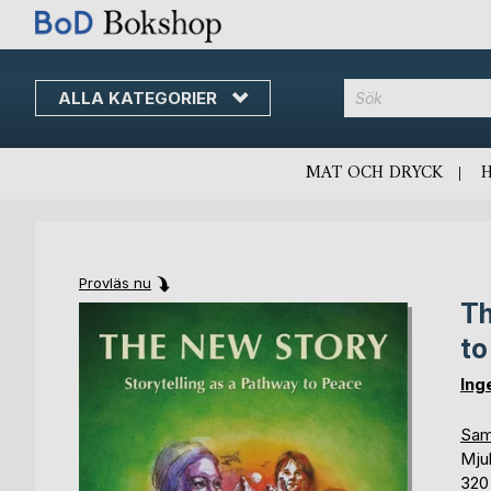
ALLA KATEGORIER
MAT OCH DRYCK
Provläs nu
Th
Skip
Skip
to
to
to
the
the
end
beginning
Ing
of
of
the
the
Samh
images
images
Mju
gallery
gallery
320