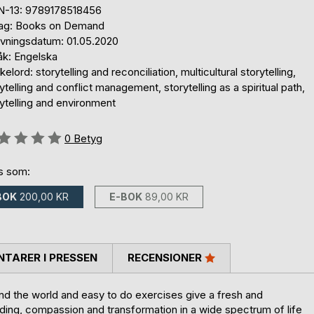
N-13: 9789178518456
lag: Books on Demand
ivningsdatum: 01.05.2020
åk: Engelska
elord: storytelling and reconciliation, multicultural storytelling,
ytelling and conflict management, storytelling as a spiritual path,
ytelling and environment
g::
0
Betyg
ns som:
BOK
200,00 KR
E-BOK
89,00 KR
TARER I PRESSEN
RECENSIONER
 the world and easy to do exercises give a fresh and
ding, compassion and transformation in a wide spectrum of life