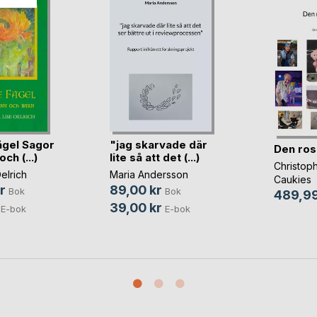
ågel Sagor
"jag skarvade där
Den ros
ch (...)
lite så att det (...)
Christop
elrich
Maria Andersson
Caukies
r
89,00 kr
Bok
Bok
489,99
39,00 kr
E-bok
E-bok