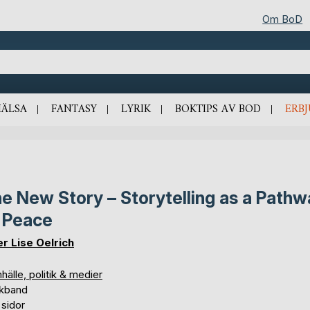
Om BoD
HÄLSA
FANTASY
LYRIK
BOKTIPS AV BOD
ERB
e New Story – Storytelling as a Pathw
 Peace
er Lise Oelrich
älle, politik & medier
kband
 sidor