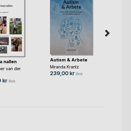
En do
Autism & Arbete
om Jo
a nallen
t(...)
Miranda Krantz
Inger 
her van der
239,00 kr
380,
Bok
 kr
139,
Bok