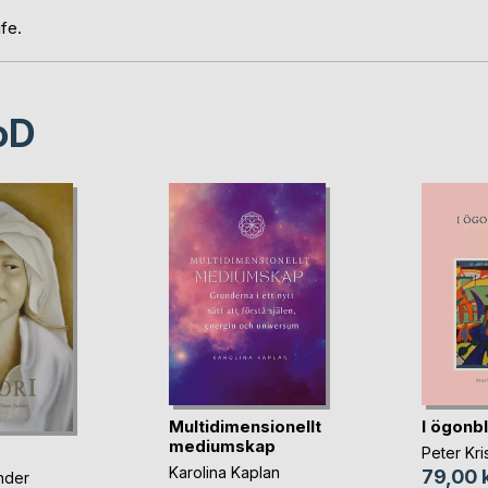
fe.
oD
Multidimensionellt
I ögonbl
mediumskap
Peter Kri
Karolina Kaplan
79,00 
nder