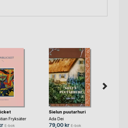
icket
Sielun puutarhuri
Vem ä
stian Fryksäter
Ada Dei
Lena E
kr
79,00 kr
75,0
E-bok
E-bok