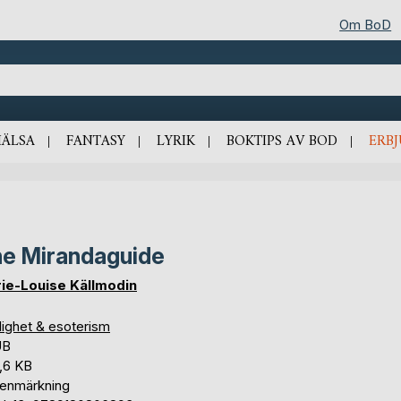
Om BoD
HÄLSA
FANTASY
LYRIK
BOKTIPS AV BOD
ERB
e Mirandaguide
ie-Louise Källmodin
lighet & esoterism
UB
,6 KB
tenmärkning