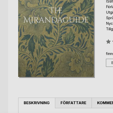
ISB
För
Utgi
Spr
Nyck
Till
Bety
0%
fin
BESKRIVNING
FÖRFATTARE
KOMMEN