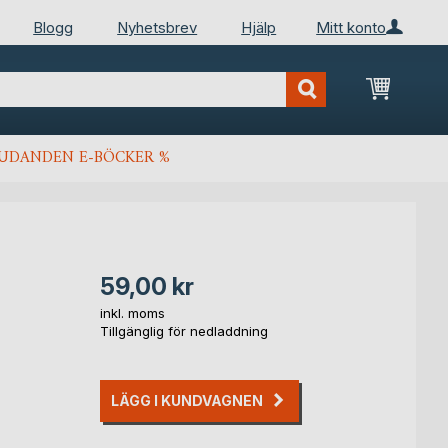
Blogg
Nyhetsbrev
Hjälp
Mitt konto
Min kun
JUDANDEN E-BÖCKER %
59,00 kr
inkl. moms
Tillgänglig för nedladdning
LÄGG I KUNDVAGNEN