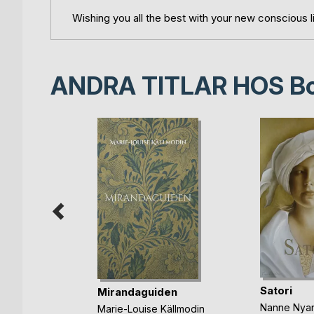
Wishing you all the best with your new conscious li
ANDRA TITLAR HOS
B
er
Satori
Mirandaguiden
Nanne Nya
Marie-Louise Källmodin