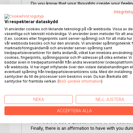
Do you know that your thoughts create your feelin
Integritet
Your thoughts are energies, you are energies, the 
Vi respekterar dataskydd
With the energies you send out, you are drawing b
Vi använder cookies och liknande teknologi på vår webbsida. Vissa av de
väsentliga och tekniskt nödvändiga. Vi använder även metoder för att ana
The book you're holding now has actually attracte
(t.ex. cookies eller fingerprints samt server-spårning) och för att mäta hur
life.
vår webbsida besöks och hur den används. Vi använder spårningsteknik f
marknadsföringsändamål och använder server-spårning samt
tredjepartsleverantörer för detta ändamål, vilket kan innebära användning
What are your dreams?
cookies, fingerprints, spårningspixlar och IP-adresser på olika enheter. Vi
Would you like to know how you can create the pa
bäddar även in tredjepartsinnehåll från andra leverantörer (videoplattform
What are your thoughts?
vår webbsida. Vi har inget inflytande över den vidare databehandlingen el
Is there a particular part of your life that needs a 
eventuell spårning från tredjepartsleverantörens sida. Med din inställning
samtycker du till de processer som beskrivs ovan. Du kan återkalla ditt
samtycke för framtida verkan. (
BoD-juridisk information
)
This book will help you move forward, it will give 
Read it from page to page or look up a page on fee
You will always get the answers, advice you need
NEKA
NEJ, JUSTERA
On each page, I have combined a piece of advice f
ACCEPTERA ALLA
using the law of attraction.
Then there is also a question linked to the council t
Finally, there is an affirmation to have with you dur