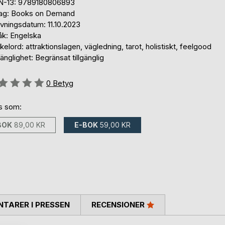
N-13: 9789180806893
lag: Books on Demand
vningsdatum: 11.10.2023
åk: Engelska
elord: attraktionslagen, vägledning, tarot, holistiskt, feelgood
gänglighet: Begränsat tillgänglig
g::
0
Betyg
ns som:
BOK
89,00 KR
E-BOK
59,00 KR
TARER I PRESSEN
RECENSIONER