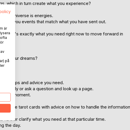
gs, which in turn create what you experience?
spolicy
whole universe is energies.
ack to you events that match what you have sent out.
m är
lysera
d you, it's exactly what you need right now to move forward in
 ofta
ör
 av
th to your dreams?
ar) på
ler
push?
you the tips and advice you need.
ling only or ask a question and look up a page.
 at that moment.
rom the tarot cards with advice on how to handle the informatio
o further clarify what you need at that particular time.
ing the day.