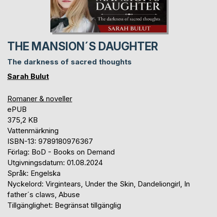
THE MANSION´S DAUGHTER
The darkness of sacred thoughts
Sarah Bulut
Romaner & noveller
ePUB
375,2 KB
Vattenmärkning
ISBN-13: 9789180976367
Förlag: BoD - Books on Demand
Utgivningsdatum: 01.08.2024
Språk: Engelska
Nyckelord: Virgintears, Under the Skin, Dandeliongirl, In
father´s claws, Abuse
Tillgänglighet: Begränsat tillgänglig