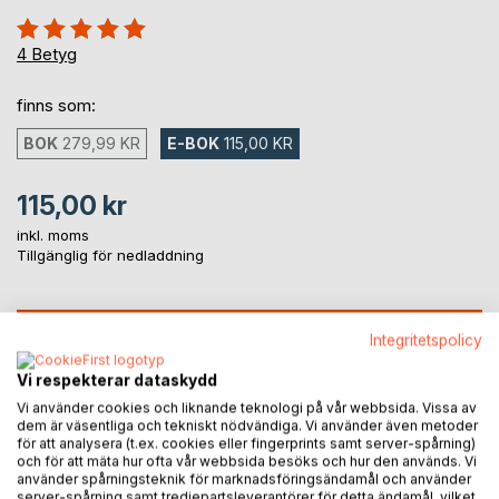
Betyg::
100%
4
Betyg
finns som:
BOK
279,99 KR
E-BOK
115,00 KR
115,00 kr
inkl. moms
Tillgänglig för nedladdning
LÄGG I KUNDVAGNEN
Integritetspolicy
Vi respekterar dataskydd
Lägg till i kom-ihåglista
Vi använder cookies och liknande teknologi på vår webbsida. Vissa av
Recensera titel
dem är väsentliga och tekniskt nödvändiga. Vi använder även metoder
för att analysera (t.ex. cookies eller fingerprints samt server-spårning)
och för att mäta hur ofta vår webbsida besöks och hur den används. Vi
använder spårningsteknik för marknadsföringsändamål och använder
server-spårning samt tredjepartsleverantörer för detta ändamål, vilket