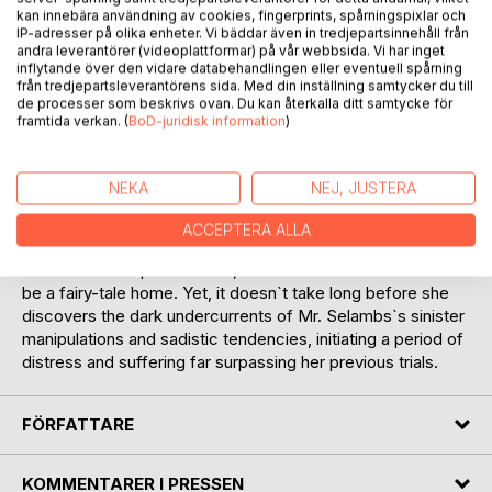
kan innebära användning av cookies, fingerprints, spårningspixlar och
IP-adresser på olika enheter. Vi bäddar även in tredjepartsinnehåll från
andra leverantörer (videoplattformar) på vår webbsida. Vi har inget
inflytande över den vidare databehandlingen eller eventuell spårning
från tredjepartsleverantörens sida. Med din inställning samtycker du till
BESKRIVNING
de processer som beskrivs ovan. Du kan återkalla ditt samtycke för
framtida verkan. (
BoD-juridisk information
)
During the 1880s in Ireland, the Catholic Church and its
teachings exerted a profound influence on daily life. Ten-
NEKA
NEJ, JUSTERA
year-old Amelia, an orphan from a Catholic monastery, is
whisked away to England by the affluent young professor,
ACCEPTERA ALLA
Mr. Selambs. Accustomed only to the harsh disciplines and
cruelties of her previous life, Amelia enters what seems to
be a fairy-tale home. Yet, it doesn`t take long before she
discovers the dark undercurrents of Mr. Selambs`s sinister
manipulations and sadistic tendencies, initiating a period of
distress and suffering far surpassing her previous trials.
FÖRFATTARE
KOMMENTARER I PRESSEN