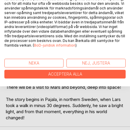
och för att mäta hur ofta vår webbsida besöks och hur den används. Vi
använder spårningsteknik för marknadsföringsändamål och använder
server-spårning samt tredjepartsleverantörer för detta ändamål, vilket
kan innebära användning av cookies, fingerprints, spårningspixlar och
IP-adresser på olika enheter. Vi bäddar även in tredjepartsinnehåll från
andra leverantörer (videoplattformar) på vår webbsida. Vi har inget
inflytande över den vidare databehandlingen eller eventuell spårning
BESKRIVNING
från tredjepartsleverantörens sida. Med din inställning samtycker du till
de processer som beskrivs ovan. Du kan återkalla ditt samtycke för
framtida verkan. (
BoD-juridisk information
)
This is a story about a man's dreams of Mars.
No one knows who he is or where he comes from.
NEKA
NEJ, JUSTERA
ACCEPTERA ALLA
One day, he received a gift that could change everything on
Earth!
There will be a visit to Mars and beyond, deep into space!
The story begins in Pajala, in northern Sweden, when Lars
took a walk in minus 30 degrees. Suddenly, he saw a bright
light, and from that moment, everything in his world
changed!