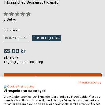
Tillgänglighet: Begränsat tillgänglig
Betyg::
0%
0
Betyg
finns som:
BOK
90,00 KR
E-BOK
65,00 KR
65,00 kr
inkl. moms
Tillgänglig för nedladdning
LÄGG I KUNDVAGNEN
Integritetspolicy
Vi respekterar dataskydd
Lägg till i kom-ihåglista
Recensera titel
Vi använder cookies och liknande teknologi på vår webbsida. Vissa av
dem är väsentliga och tekniskt nödvändiga. Vi använder även metoder
för att analysera (t.ex. cookies eller fingerprints samt server-spårning)