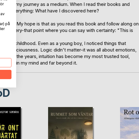
 roles in my journey as a medium. When I read their books and
ör
nged everything: What have I discovered here?
 av
areness. My hope is that as you read this book and follow along on
ar) på
ler
-discovery-that point where you can say with certainty: "This is
ince childhood. Even as a young boy, I noticed things that
l consciousness. Logic didn't matter-it was all about emotions,
on. Over the years, intuition has become my most trusted tool,
oth within my mind and far beyond it.
oD