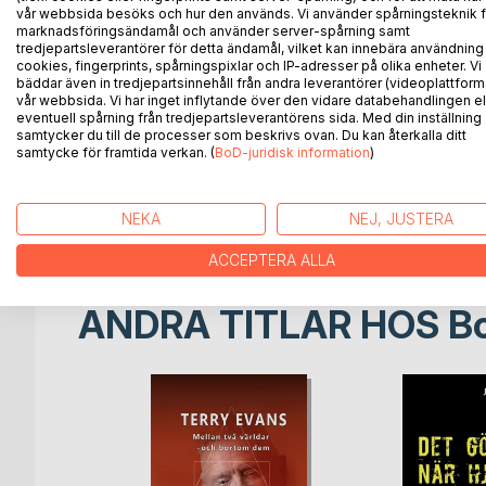
stepped forward at crucial moments, playing vital
vår webbsida besöks och hur den används. Vi använder spårningsteknik f
marknadsföringsändamål och använder server-spårning samt
absorbed their wisdom, a question arose that cha
tredjepartsleverantörer för detta ändamål, vilket kan innebära användning
cookies, fingerprints, spårningspixlar och IP-adresser på olika enheter. Vi
Each discovery brought with it the gift of self-aw
bäddar även in tredjepartsinnehåll från andra leverantörer (videoplattform
vår webbsida. Vi har inget inflytande över den vidare databehandlingen el
the journey, you will find your own moment of self
eventuell spårning från tredjepartsleverantörens sida. Med din inställning
who I am. This is my life's purpose."
samtycker du till de processer som beskrivs ovan. Du kan återkalla ditt
Living between two worlds has been my challenge s
samtycke för framtida verkan. (
BoD-juridisk information
)
seemed to stretch beyond the boundaries of norma
powerful feelings that carried messages of intuiti
helping me navigate paths I never knew existed, b
NEKA
NEJ, JUSTERA
ACCEPTERA ALLA
ANDRA TITLAR HOS
B