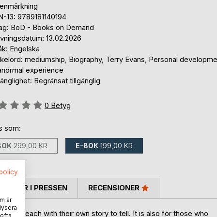
tenmärkning
N-13: 9789181140194
lag: BoD - Books on Demand
ivningsdatum: 13.02.2026
åk: Engelska
kelord: mediumship, Biography, Terry Evans, Personal developme
anormal experience
gänglighet: Begränsat tillgänglig
g::
0
Betyg
ns som:
BOK
299,00 KR
E-BOK
199,00 KR
spolicy
TARER I PRESSEN
RECENSIONER
m är
lysera
 me, each with their own story to tell. It is also for those who
 ofta