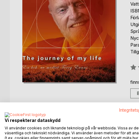
Vat
ISB
För
Utg
Spr
Nyc
Par
Till
Bety
0%
fin
Integritet
BESKRIVNING
FÖRFATTARE
KOMMEN
Vi respekterar dataskydd
Vi använder cookies och liknande teknologi på vår webbsida. Vissa av de
väsentliga och tekniskt nödvändiga. Vi använder även metoder för att ana
This book is dedicated to all those who came before
(t.ex. cookies eller fingerprints samt server-spårning) och för att mäta hur