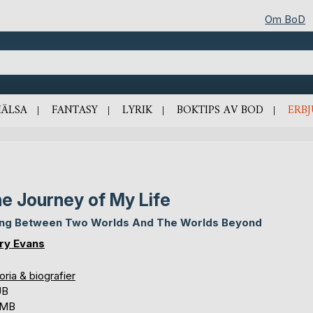
Om BoD
HÄLSA
FANTASY
LYRIK
BOKTIPS AV BOD
ERB
e Journey of My Life
ing Between Two Worlds And The Worlds Beyond
ry Evans
oria & biografier
UB
 MB