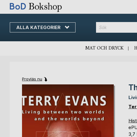
ALLA KATEGORIER
MAT OCH DRYCK
Provläs nu
Th
Skip
Skip
to
to
Liv
the
the
end
beginning
Ter
of
of
the
the
Hist
images
images
eP
gallery
gallery
3,7