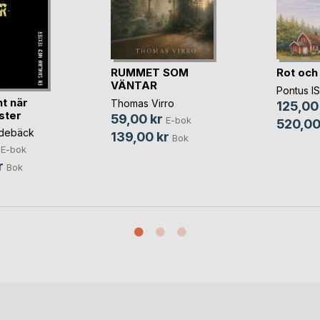
RUMMET SOM
Rot och
VÄNTAR
Pontus 
t när
Thomas Virro
125,00
ister
59,00 kr
E-bok
520,00
idebäck
139,00 kr
Bok
E-bok
r
Bok