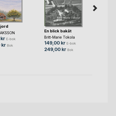
 jord
When 
En blick bakåt
Shape
ISAKSSON
Britt-Marie Tokola
Thomas
 kr
E-bok
149,00 kr
59,0
E-bok
 kr
Bok
249,00 kr
139,
Bok