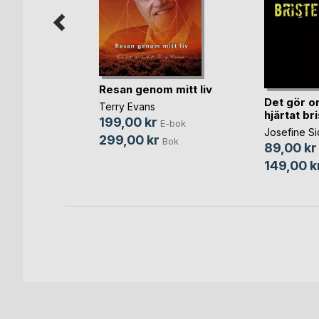
längsta
Resan genom mitt liv
polis
Det gör on
Terry Evans
hjärtat br
199,00 kr
E-bok
Josefine S
bok
299,00 kr
Bok
89,00 kr
Bok
149,00 k