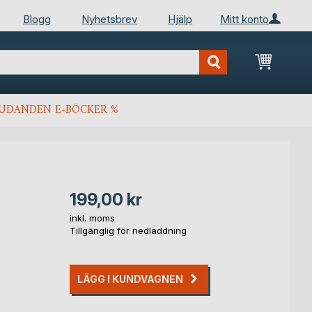
Blogg
Nyhetsbrev
Hjälp
Mitt konto
Min kun
JUDANDEN E-BÖCKER %
199,00 kr
inkl. moms
Tillgänglig för nedladdning
LÄGG I KUNDVAGNEN