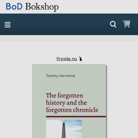
Min
Provläs nu
Skip
Skip
to
to
the
the
end
beginning
of
of
the
the
images
images
gallery
gallery