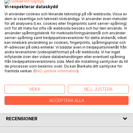
Vi respekterar dataskydd
Vi använder cookies och liknande teknologi på vår webbsida. Vissa av
BESKRIVNING
dem är väsentliga och tekniskt nödvändiga. Vi använder även metoder
för att analysera (t.ex. cookies eller fingerprints samt server-spårning)
och för att mäta hur ofta vår webbsida besöks och hur den används. Vi
I have taken up the old chronicles and the history of
använder spårningsteknik för marknadsföringsändamål och använder
server-spårning samt tredjepartsleverantörer för detta ändamål, vilket
Sweden's oldest family, how members of this family were
kan innebära användning av cookies, fingerprints, spårningspixlar och
involved in shaping Sweden's history, one of the most
IP-adresser på olika enheter. Vi bäddar även in tredjepartsinnehåll från
famous Fale helped Erik Knutsson to the king's throne and
andra leverantörer (videoplattformar) på vår webbsida. Vi har inget
inflytande över den vidare databehandlingen eller eventuell spårning
is probably the same person as the fictional Arn, This Fale
från tredjepartsleverantörens sida. Med din inställning samtycker du till
had decisive role together with Sune Folkesson in the
de processer som beskrivs ovan. Du kan återkalla ditt samtycke för
battle of Gestilren and Lena.
framtida verkan. (
BoD-juridisk information
)
FÖRFATTARE
NEKA
NEJ, JUSTERA
ACCEPTERA ALLA
KOMMENTARER I PRESSEN
RECENSIONER