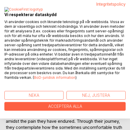
Integritetspolicy
Vi respekterar dataskydd
Vi använder cookies och liknande teknologi på vår webbsida. Vissa av
BESKRIVNING
dem är väsentliga och tekniskt nödvändiga. Vi använder även metoder
för att analysera (t.ex. cookies eller fingerprints samt server-spårning)
och för att mäta hur ofta vår webbsida besöks och hur den används. Vi
använder spårningsteknik för marknadsföringsändamål och använder
Nothing is happening, yet so much has changed. How will
server-spårning samt tredjepartsleverantörer för detta ändamål, vilket
we be able to notice all small changes happening over
kan innebära användning av cookies, fingerprints, spårningspixlar och
time? Or is that just for the scientists to figure out
IP-adresser på olika enheter. Vi bäddar även in tredjepartsinnehåll från
andra leverantörer (videoplattformar) på vår webbsida. Vi har inget
afterward?
inflytande över den vidare databehandlingen eller eventuell spårning
från tredjepartsleverantörens sida. Med din inställning samtycker du till
What is happening as we live our lives? What is to become
de processer som beskrivs ovan. Du kan återkalla ditt samtycke för
framtida verkan. (
BoD-juridisk information
)
of us in the end? What are you perceiving? Who is entitled
to their perspective? What is it like to be human? What is it
like to be alive?
NEKA
NEJ, JUSTERA
In "The Essence Of Loneliness," you delve into the
ACCEPTERA ALLA
perspectives and minds of two traumatized individuals as
they navigate their understanding and coping mechanisms
amidst the pain they have endured. Through their journey,
they contemplate how the sometimes uncomfortable truth