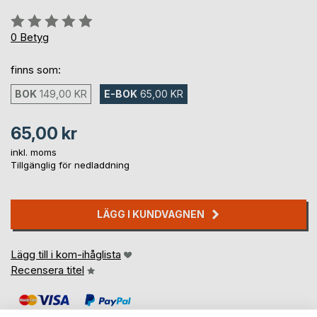
Betyg::
0%
0
Betyg
finns som:
BOK
149,00 KR
E-BOK
65,00 KR
65,00 kr
inkl. moms
Tillgänglig för nedladdning
LÄGG I KUNDVAGNEN
Lägg till i kom-ihåglista
Recensera titel