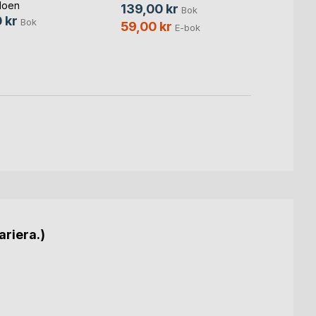
Moen
Henrik
139,00 kr
Bok
 kr
299,
Bok
59,00 kr
E-bok
ariera.)