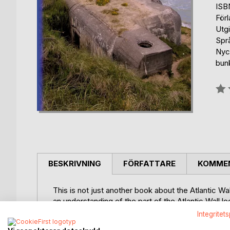
ISB
För
Utg
Spr
Nyck
bun
Bety
0%
BESKRIVNING
FÖRFATTARE
KOMMEN
This is not just another book about the Atlantic W
an understanding of the part of the Atlantic Wall 
Peninsula. How did the Wall fit in with the overall
Integritet
different alternatives the Allies had for an invasio