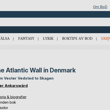
Om BoD
HÄLSA
FANTASY
LYRIK
BOKTIPS AV BOD
ERB
e Atlantic Wall in Denmark
m Vester Vedsted to Skagen
er Ankarswärd
oria & biografier
unden bok
sidor