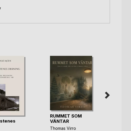
w
RUMMET SOM
istenes
Herda
VÄNTAR
Nord
Thomas Virro