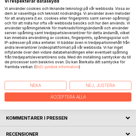
Vi respekterar dataskydd
Vi använder cookies och liknande teknologi på vår webbsida. Vissa av
dem är väsentliga och tekniskt nödvändiga. Vi använder även metoder
för att analysera (t.ex. cookies eller fingerprints samt server-spårning)
BESKRIVNING
och för att mäta hur ofta vår webbsida besöks och hur den används. Vi
använder spårningsteknik för marknadsföringsändamål och använder
server-spårning samt tredjepartsleverantörer för detta ändamål, vilket
kan innebära användning av cookies, fingerprints, spårningspixlar och
Den här lilla boken innehåller ett brett utbud av olika
IP-adresser på olika enheter. Vi bäddar även in tredjepartsinnehåll från
texttyper för dig som tycker om att läsa med variation. Det
andra leverantörer (videoplattformar) på vår webbsida. Vi har inget
är från dikt, recept, kåseri och vidare till essä, novell,
inflytande över den vidare databehandlingen eller eventuell spårning
från tredjepartsleverantörens sida. Med din inställning samtycker du till
krönika och faktatext för att avsluta med en filmrecension
de processer som beskrivs ovan. Du kan återkalla ditt samtycke för
och ett eftermäle.
framtida verkan. (
BoD-juridisk information
)
Den röda tråden är kopplingen till den franska kulturen som
genomsyrar drygt hälften av texterna.
NEKA
NEJ, JUSTERA
ACCEPTERA ALLA
FÖRFATTARE
KOMMENTARER I PRESSEN
RECENSIONER