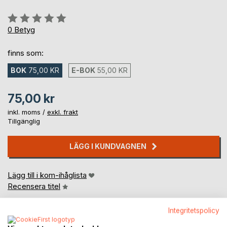
Betyg::
0%
0
Betyg
finns som:
BOK
75,00 KR
E-BOK
55,00 KR
75,00 kr
inkl. moms /
exkl. frakt
Tillgänglig
LÄGG I KUNDVAGNEN
Lägg till i kom-ihåglista
Recensera titel
Integritetspolicy