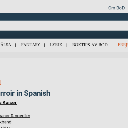
Om BoD
HÄLSA
FANTASY
LYRIK
BOKTIPS AV BOD
ERB
rroir in Spanish
a Kaiser
aner & noveller
kband