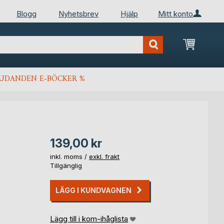
Blogg
Nyhetsbrev
Hjälp
Mitt konto
Min kun
JUDANDEN E-BÖCKER %
139,00 kr
inkl. moms /
exkl. frakt
Tillgänglig
LÄGG I KUNDVAGNEN
Lägg till i kom-ihåglista