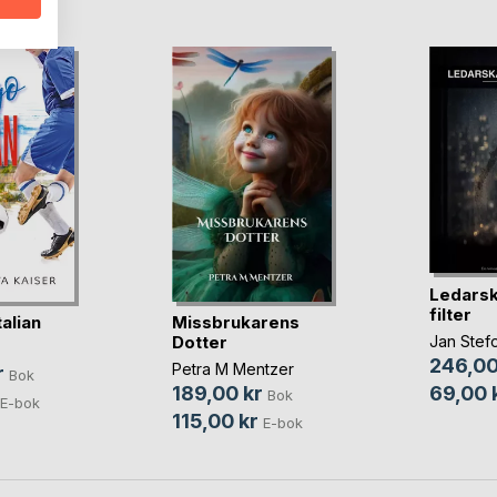
Ledarsk
filter
talian
Missbrukarens
Dotter
Jan Stef
246,00
Petra M Mentzer
r
Bok
69,00 
189,00 kr
Bok
E-bok
115,00 kr
E-bok