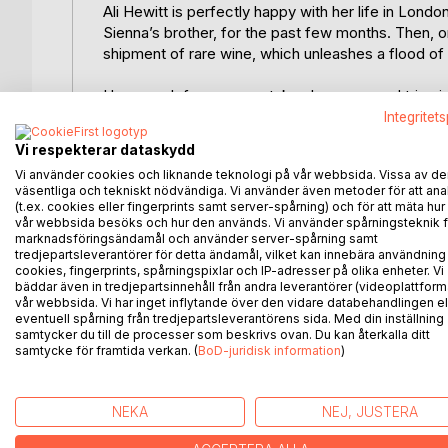
Ali Hewitt is perfectly happy with her life in Londo
Sienna’s brother, for the past few months. Then,
shipment of rare wine, which unleashes a flood of
Her search for answers takes her on a road trip s
everything started ten years earlier, and the peopl
Integritet
Spanish winemaking and the country’s intoxicatin
Vi respekterar dataskydd
known at every turn, and Ali is forced to confron
Vi använder cookies och liknande teknologi på vår webbsida. Vissa av de
of her past actions.
väsentliga och tekniskt nödvändiga. Vi använder även metoder för att ana
Gradually, she begins to realise that in order to f
(t.ex. cookies eller fingerprints samt server-spårning) och för att mäta hur
own decisions, and how they changed everything. Bu
vår webbsida besöks och hur den används. Vi använder spårningsteknik f
marknadsföringsändamål och använder server-spårning samt
time?
tredjepartsleverantörer för detta ändamål, vilket kan innebära användning
cookies, fingerprints, spårningspixlar och IP-adresser på olika enheter. Vi
Terroir in Spanish is the standalone sequel to Tango
bäddar även in tredjepartsinnehåll från andra leverantörer (videoplattform
vår webbsida. Vi har inget inflytande över den vidare databehandlingen el
It is a tale of passion, memories, broken dreams a
eventuell spårning från tredjepartsleverantörens sida. Med din inställning
who you truly are. More than that, it is a story a
samtycker du till de processer som beskrivs ovan. Du kan återkalla ditt
intricately connected, the way even the subtlest 
samtycke för framtida verkan. (
BoD-juridisk information
)
NEKA
NEJ, JUSTERA
ANDRA TITLAR HOS
B