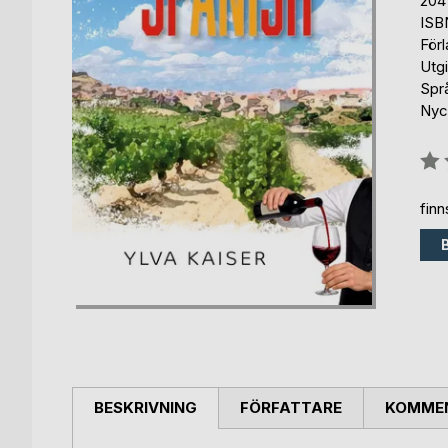
204
ISB
För
Utg
Spr
Nyck
Bety
0%
fin
BESKRIVNING
FÖRFATTARE
KOMMEN