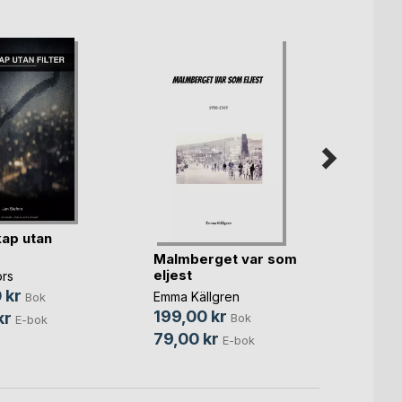
ap utan
Malmberget var som
Hjärta
eljest
ors
Akos H
 kr
Emma Källgren
Bok
280,
199,00 kr
kr
Bok
E-bok
115,0
79,00 kr
E-bok