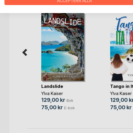
ACCEPTERA ALLA
Landslide
Tango in I
m Wendel
ok
Ylva Kaiser
Ylva Kaiser
129,00 kr
129,00 k
bok
Bok
75,00 kr
75,00 kr
E-bok