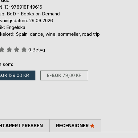
 sidor
N-13: 9789181149616
lag: BoD - Books on Demand
ivningsdatum: 29.06.2026
åk: Engelska
elord: Spain, dance, wine, sommelier, road trip
g::
0
Betyg
ns som:
BOK
139,00 KR
E-BOK
79,00 KR
TARER I PRESSEN
RECENSIONER