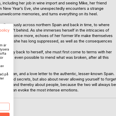
n, including her job in wine import and seeing Mike, her friend
 on New Year’s Eve, she unexpectedly encounters a strange
 unwelcome memories, and turns everything on its heel.
imultaneously across northern Spain and back in time, to where
e she left behind. As she immerses herself in the intricacies of
spolicy
g culture once more, echoes of her former life make themselves
t feelings she has long suppressed, as well as the consequences
m är
lysera
ind her way back to herself, she must first come to terms with her
 ofta
t is it even possible to mend what was broken, after all this
ör
 av
 in Italian, and a love letter to the authentic, lesser-known Spain.
ar) på
ler
nd buried secrets, but also about never allowing yourself to forge
bout wine, and thereby about people, because the two will always be
flavour can evoke the most intense emotions.
oD