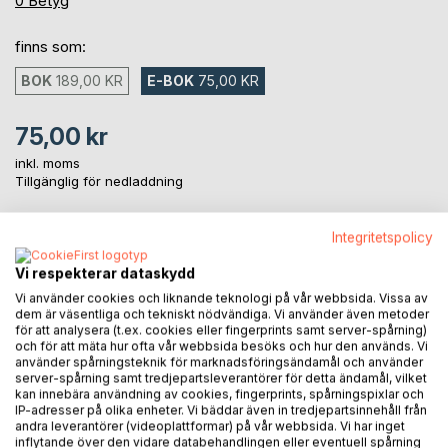
0
Betyg
finns som:
BOK
189,00 KR
E-BOK
75,00 KR
75,00 kr
inkl. moms
Tillgänglig för nedladdning
Integritetspolicy
LÄGG I KUNDVAGNEN
Vi respekterar dataskydd
Vi använder cookies och liknande teknologi på vår webbsida. Vissa av
Lägg till i kom-ihåglista
dem är väsentliga och tekniskt nödvändiga. Vi använder även metoder
Recensera titel
för att analysera (t.ex. cookies eller fingerprints samt server-spårning)
och för att mäta hur ofta vår webbsida besöks och hur den används. Vi
använder spårningsteknik för marknadsföringsändamål och använder
server-spårning samt tredjepartsleverantörer för detta ändamål, vilket
kan innebära användning av cookies, fingerprints, spårningspixlar och
IP-adresser på olika enheter. Vi bäddar även in tredjepartsinnehåll från
andra leverantörer (videoplattformar) på vår webbsida. Vi har inget
inflytande över den vidare databehandlingen eller eventuell spårning