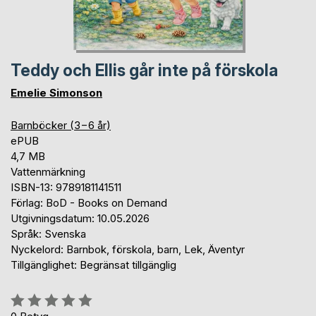
Teddy och Ellis går inte på förskola
Emelie Simonson
Barnböcker (3−6 år)
ePUB
4,7 MB
Vattenmärkning
ISBN-13: 9789181141511
Förlag: BoD - Books on Demand
Utgivningsdatum: 10.05.2026
Språk: Svenska
Nyckelord: Barnbok, förskola, barn, Lek, Äventyr
Tillgänglighet: Begränsat tillgänglig
Betyg::
0%