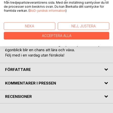
från tredjepartsleverantörens sida. Med din inställning samtycker du till
de processer som beskrivs ovan. Du kan återkalla ditt samtycke för
BESKRIVNING
framtida verkan. (
BoD-juridisk information
)
Teddy och Ellis är två syskon som inte går på förskola.
NEKA
NEJ, JUSTERA
Tillsammans med sin mamma hittar de på roliga saker varje
dag i en lugn och trygg vardag. Genom lek, utflykter och
ACCEPTERA ALLA
kreativitet upptäcker de världen i sin egen takt. Utan stress,
utan ett fast schema och med glädje i varje stund. Varje
ögonblick blir en chans att lära och växa.
Följ med i en vardag utan förskola!
FÖRFATTARE
KOMMENTARER I PRESSEN
RECENSIONER