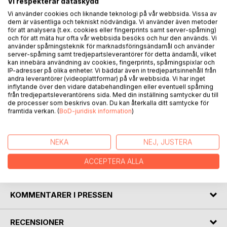
Welcome to "Teacher's Journal: Pedagogical Pages," a
Vi respekterar dataskydd
journal capturing the transformative power of education
Vi använder cookies och liknande teknologi på vår webbsida. Vissa av
and your impact as an educator.
dem är väsentliga och tekniskt nödvändiga. Vi använder även metoder
för att analysera (t.ex. cookies eller fingerprints samt server-spårning)
This journal is a canvas for your thoughts, daily plans,
och för att mäta hur ofta vår webbsida besöks och hur den används. Vi
dreams, and reflections as you navigate the joys and
använder spårningsteknik för marknadsföringsändamål och använder
complexities of teaching. Cherish the moments, learn from
server-spårning samt tredjepartsleverantörer för detta ändamål, vilket
kan innebära användning av cookies, fingerprints, spårningspixlar och
the challenges, and embrace growth.
IP-adresser på olika enheter. Vi bäddar även in tredjepartsinnehåll från
May it inspire and empower you, reminding you of the
andra leverantörer (videoplattformar) på vår webbsida. Vi har inget
incredible community of educators supporting one another.
inflytande över den vidare databehandlingen eller eventuell spårning
från tredjepartsleverantörens sida. Med din inställning samtycker du till
Treasure this journal as a keepsake of your remarkable
de processer som beskrivs ovan. Du kan återkalla ditt samtycke för
teaching journey.
framtida verkan. (
BoD-juridisk information
)
Embrace the journey. Embrace the power of education. Let
this journal be a testament to the extraordinary path you
walk as an educator.
NEKA
NEJ, JUSTERA
ACCEPTERA ALLA
FÖRFATTARE
KOMMENTARER I PRESSEN
RECENSIONER