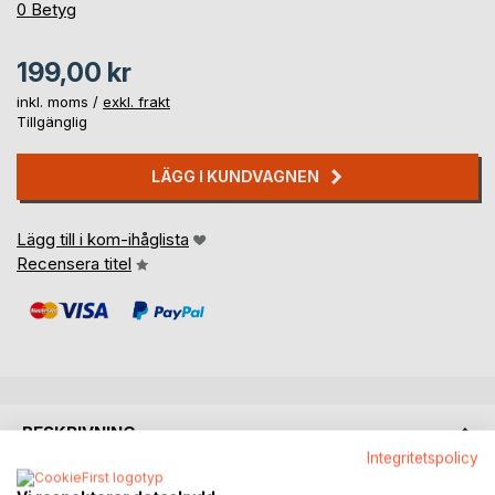
0%
0
Betyg
199,00 kr
inkl. moms /
exkl. frakt
Tillgänglig
LÄGG I KUNDVAGNEN
Lägg till i kom-ihåglista
Recensera titel
BESKRIVNING
Integritetspolicy