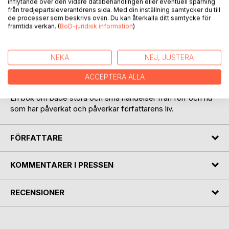
inflytande över den vidare databehandlingen eller eventuell spårning
från tredjepartsleverantörens sida. Med din inställning samtycker du till
de processer som beskrivs ovan. Du kan återkalla ditt samtycke för
framtida verkan. (
BoD-juridisk information
)
NEKA
NEJ, JUSTERA
BESKRIVNING
ACCEPTERA ALLA
En bok om både stora och små händelser från förr och nu
som har påverkat och påverkar författarens liv.
FÖRFATTARE
KOMMENTARER I PRESSEN
RECENSIONER