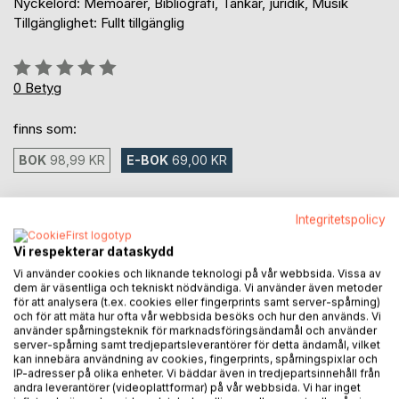
Nyckelord: Memoarer, Bibliografi, Tankar, juridik, Musik
Tillgänglighet: Fullt tillgänglig
Betyg::
0%
0
Betyg
finns som:
BOK
98,99 KR
E-BOK
69,00 KR
69,00 kr
Integritetspolicy
inkl. moms
Tillgänglig för nedladdning
Vi respekterar dataskydd
Vi använder cookies och liknande teknologi på vår webbsida. Vissa av
dem är väsentliga och tekniskt nödvändiga. Vi använder även metoder
för att analysera (t.ex. cookies eller fingerprints samt server-spårning)
LÄGG I KUNDVAGNEN
och för att mäta hur ofta vår webbsida besöks och hur den används. Vi
använder spårningsteknik för marknadsföringsändamål och använder
server-spårning samt tredjepartsleverantörer för detta ändamål, vilket
kan innebära användning av cookies, fingerprints, spårningspixlar och
Lägg till i kom-ihåglista
IP-adresser på olika enheter. Vi bäddar även in tredjepartsinnehåll från
Recensera titel
andra leverantörer (videoplattformar) på vår webbsida. Vi har inget