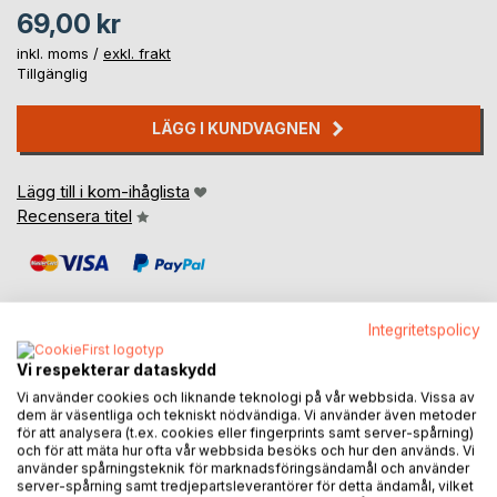
69,00 kr
inkl. moms /
exkl. frakt
Tillgänglig
LÄGG I KUNDVAGNEN
Lägg till i kom-ihåglista
Recensera titel
Integritetspolicy
Vi respekterar dataskydd
BESKRIVNING
Vi använder cookies och liknande teknologi på vår webbsida. Vissa av
dem är väsentliga och tekniskt nödvändiga. Vi använder även metoder
för att analysera (t.ex. cookies eller fingerprints samt server-spårning)
Lilla Annika skall åka tåg med sin mamma mellan
och för att mäta hur ofta vår webbsida besöks och hur den används. Vi
använder spårningsteknik för marknadsföringsändamål och använder
Vänersborg och Trollhättan. Annika har aldrig åkt tåg förut
server-spårning samt tredjepartsleverantörer för detta ändamål, vilket
och detta är den första tågresan, det skall bli spännande