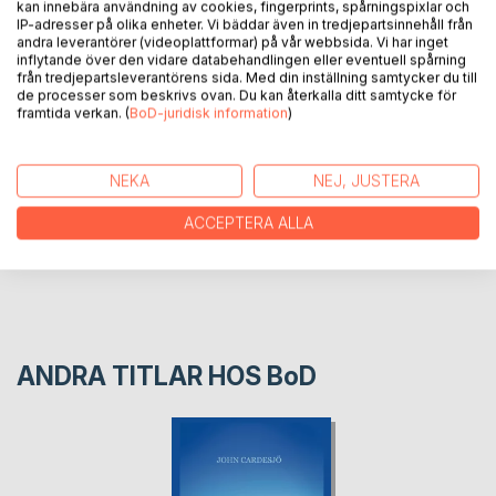
kan innebära användning av cookies, fingerprints, spårningspixlar och
och kul tänker Annika. Snart har de kommit fram till
IP-adresser på olika enheter. Vi bäddar även in tredjepartsinnehåll från
andra leverantörer (videoplattformar) på vår webbsida. Vi har inget
Tågstationen i Vänersborg och resan kan börja.
inflytande över den vidare databehandlingen eller eventuell spårning
från tredjepartsleverantörens sida. Med din inställning samtycker du till
de processer som beskrivs ovan. Du kan återkalla ditt samtycke för
FÖRFATTARE
framtida verkan. (
BoD-juridisk information
)
KOMMENTARER I PRESSEN
NEKA
NEJ, JUSTERA
ACCEPTERA ALLA
RECENSIONER
ANDRA TITLAR HOS
BoD