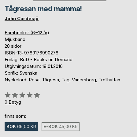
Tågresan med mamma!
John Cardesjö
Barnböcker (6−12 år)
Mjukband
28 sidor
ISBN-13: 9789176990278
Förlag: BoD - Books on Demand
Utgivningsdatum: 18.01.2016
Språk: Svenska
Nyckelord: Resa, Tågresa, Tag, Vänersborg, Trollhättan
Betyg::
0%
0
Betyg
finns som:
BOK
69,00 KR
E-BOK
45,00 KR