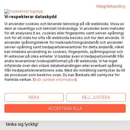
Integritetspolicy
Vi respekterar dataskydd
Vi använder cookies och liknande teknologi på vår webbsida. Vissa av
dem är väsentliga och tekniskt nödvändiga. Vi använder även metoder
för att analysera (t.ex. cookies eller fingerprints samt server-spårning)
och för att mäta hur ofta vår webbsida besöks och hur den används. Vi
BESKRIVNING
använder spårningsteknik för marknadsföringsändamål och använder
server-spårning samt tredjepartsleverantörer för detta ändamål, vilket
kan innebära användning av cookies, fingerprints, spårningspixlar och
IP-adresser på olika enheter. Vi bäddar även in tredjepartsinnehåll från
Vi har väl alla varit med om det. Man bestämmer sig för att
andra leverantörer (videoplattformar) på vår webbsida. Vi har inget
nu minsann ska jag börja tänka positivt! Jag är lycklig och
inflytande över den vidare databehandlingen eller eventuell spårning
framgångsrik! Man visualiserar det man vill ha, med stora
från tredjepartsleverantörens sida. Med din inställning samtycker du till
förhoppningar! Efter en tid har det dock inte hänt så mycket
de processer som beskrivs ovan. Du kan återkalla ditt samtycke för
framtida verkan. (
BoD-juridisk information
)
positivt. Det känns motigt och de positiva affirmationerna
och visualiseringarna känns som ouppnåeliga drömmar. Vad
var det som gick snett?
NEKA
NEJ, JUSTERA
Är det verkligen möjligt att tänka sig lycklig?
ACCEPTERA ALLA
Ja, absolut! Kan man tänka sig olycklig så kan man också
tänka sig lycklig!