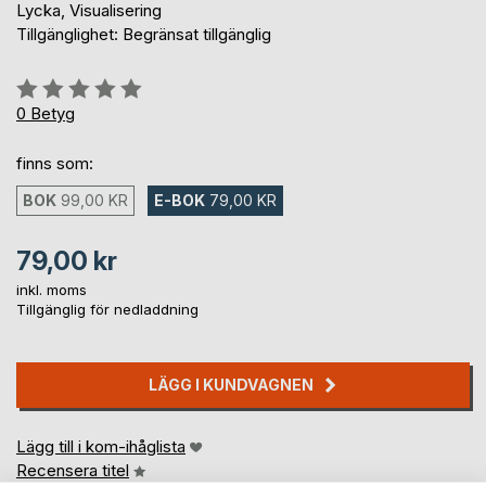
Lycka, Visualisering
Tillgänglighet: Begränsat tillgänglig
Betyg::
0%
0
Betyg
finns som:
BOK
99,00 KR
E-BOK
79,00 KR
79,00 kr
inkl. moms
Tillgänglig för nedladdning
LÄGG I KUNDVAGNEN
Lägg till i kom-ihåglista
Recensera titel