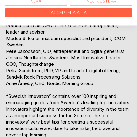
NEKA
NEJ, JUSTERA
Sweden
Joakim Cerwall, head of research and innovation, Traton
ACCEPTERA ALLA
Group
Pernilla Dahlman, CEO of the Year 2015, entrepreneur,
leader and advisor
Medea S. Ekner, museum specialist and president, ICOM
Sweden
Pelle Jakobsson, CIO, entrepreneur and digital generalist
Jessica Nordlander, Sweden’s Most Innovative Leader,
COO, Thoughtexhange
Petra Sundström, PhD, VP and head of digital offering,
Sandvik Rock Processing Solutions
Anne Årneby, CEO, Nordic Morning Group
“Swedish Innovation” contains over 100 inspiring and
encouraging quotes from Sweden's leading top innovators.
Innovators highlight the importance of diversity in the team
as an important success factor. Some of the top
innovators' very best tips for creating a successful
innovation culture are: dare to take risks, be brave and
never stop learning