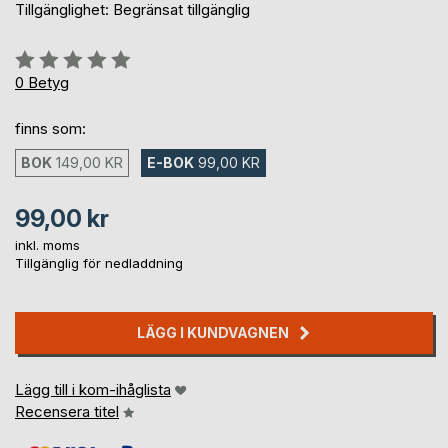
Tillgänglighet: Begränsat tillgänglig
Betyg::
0%
0
Betyg
finns som:
BOK
149,00 KR
E-BOK
99,00 KR
99,00 kr
inkl. moms
Tillgänglig för nedladdning
LÄGG I KUNDVAGNEN
Lägg till i kom-ihåglista
Recensera titel