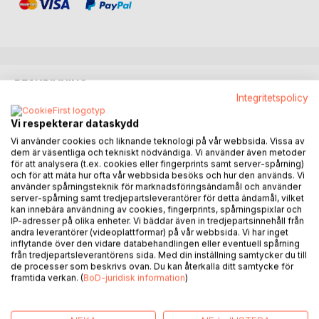
BESKRIVNING
Integritetspolicy
Sandra Bourbon, who among other things has been named
Vi respekterar dataskydd
one of Sweden's most powerful figures in sustainability,
Vi använder cookies och liknande teknologi på vår webbsida. Vissa av
dem är väsentliga och tekniskt nödvändiga. Vi använder även metoder
has interviewed ten of Sweden's top innovators. The
för att analysera (t.ex. cookies eller fingerprints samt server-spårning)
results of these interviews are presented in this book. The
och för att mäta hur ofta vår webbsida besöks och hur den används. Vi
book highlights Sweden as a pioneering country when it
använder spårningsteknik för marknadsföringsändamål och använder
comes to innovation. What does it really take to succeed in
server-spårning samt tredjepartsleverantörer för detta ändamål, vilket
kan innebära användning av cookies, fingerprints, spårningspixlar och
innovation? Which pitfalls should be avoided? What is the
IP-adresser på olika enheter. Vi bäddar även in tredjepartsinnehåll från
difference between disruptive and sustaining innovation?
andra leverantörer (videoplattformar) på vår webbsida. Vi har inget
Answers to these questions can be found in the book.
inflytande över den vidare databehandlingen eller eventuell spårning
från tredjepartsleverantörens sida. Med din inställning samtycker du till
de processer som beskrivs ovan. Du kan återkalla ditt samtycke för
The ten people that Sandra Bourbon has interviewed are:
framtida verkan. (
BoD-juridisk information
)
Sofia Appelgren, founder and board member, Mitt Liv
Johan Arntyr, head of product development, Keolis
Henrik Berndtson, CEO, Blixten & Co/All Things Live