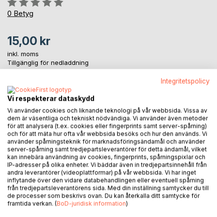
Betyg::
0%
0
Betyg
15,00 kr
inkl. moms
Tillgänglig för nedladdning
Integritetspolicy
LÄGG I KUNDVAGNEN
Vi respekterar dataskydd
Vi använder cookies och liknande teknologi på vår webbsida. Vissa av
dem är väsentliga och tekniskt nödvändiga. Vi använder även metoder
Lägg till i kom-ihåglista
för att analysera (t.ex. cookies eller fingerprints samt server-spårning)
Recensera titel
och för att mäta hur ofta vår webbsida besöks och hur den används. Vi
använder spårningsteknik för marknadsföringsändamål och använder
server-spårning samt tredjepartsleverantörer för detta ändamål, vilket
kan innebära användning av cookies, fingerprints, spårningspixlar och
IP-adresser på olika enheter. Vi bäddar även in tredjepartsinnehåll från
andra leverantörer (videoplattformar) på vår webbsida. Vi har inget
inflytande över den vidare databehandlingen eller eventuell spårning
från tredjepartsleverantörens sida. Med din inställning samtycker du till
de processer som beskrivs ovan. Du kan återkalla ditt samtycke för
framtida verkan. (
BoD-juridisk information
)
BESKRIVNING