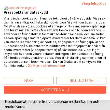
Integritetspolicy
Vi respekterar dataskydd
Vi använder cookies och liknande teknologi på vår webbsida. Vissa av
dem är väsentliga och tekniskt nödvändiga. Vi använder även metoder
BESKRIVNING
för att analysera (t.ex. cookies eller fingerprints samt server-spårning)
och för att mäta hur ofta vår webbsida besöks och hur den används. Vi
använder spårningsteknik för marknadsföringsändamål och använder
server-spårning samt tredjepartsleverantörer för detta ändamål, vilket
Min far, Alexander Gasponi kallades oftast superoligarken,
kan innebära användning av cookies, fingerprints, spårningspixlar och
även gudfadern, själv hade jag sedan länge döpt honom till
IP-adresser på olika enheter. Vi bäddar även in tredjepartsinnehåll från
despoten, hustru- och barnmisshandlaren. Mitt innersta
andra leverantörer (videoplattformar) på vår webbsida. Vi har inget
inflytande över den vidare databehandlingen eller eventuell spårning
hatade honom lika mycket som motsatsens känslor fanns
från tredjepartsleverantörens sida. Med din inställning samtycker du till
för min älskade mamma.
de processer som beskrivs ovan. Du kan återkalla ditt samtycke för
Fadern var en känslomässigt avstängd typ som aldrig
framtida verkan. (
BoD-juridisk information
)
skänkt en klapp, däremot gärna misshandlat min bak, helst
med en rem av läder. Mannen älskade verkligen att hata.
NEKA
NEJ, JUSTERA
Superoligarken ville utöka sitt imperium via uppköp av två
ACCEPTERA ALLA
oljefält på Berings hav, toppolitiker och tjänstemän bjöds
flott in till vår vackra våning, jag kunde inte motstå
frestelsen att spela in konversationen mellan fadern och
mutkolvarna.