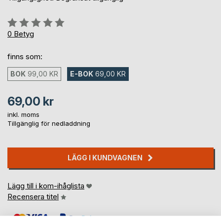
Betyg::
0%
0
Betyg
finns som:
BOK
99,00 KR
E-BOK
69,00 KR
69,00 kr
inkl. moms
Tillgänglig för nedladdning
LÄGG I KUNDVAGNEN
Lägg till i kom-ihåglista
Recensera titel