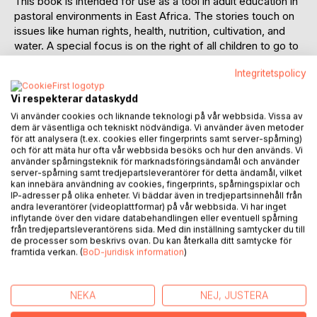
This book is intended for use as a tool in adult education in
pastoral environments in East Africa. The stories touch on
issues like human rights, health, nutrition, cultivation, and
water. A special focus is on the right of all children to go to
school.
Integritetspolicy
The stories are designed to be used in small groups based
Vi respekterar dataskydd
on a participatory approach. The texts are open-ended but
Vi använder cookies och liknande teknologi på vår webbsida. Vissa av
accompanied by some questions intended to encourage
dem är väsentliga och tekniskt nödvändiga. Vi använder även metoder
discussions through which the participants, together with
för att analysera (t.ex. cookies eller fingerprints samt server-spårning)
the facilitator, will discover solutions to certain problems or
och för att mäta hur ofta vår webbsida besöks och hur den används. Vi
använder spårningsteknik för marknadsföringsändamål och använder
get new ideas that can affect their daily lives.
server-spårning samt tredjepartsleverantörer för detta ändamål, vilket
kan innebära användning av cookies, fingerprints, spårningspixlar och
The second part of the book is a source section providing
IP-adresser på olika enheter. Vi bäddar även in tredjepartsinnehåll från
andra leverantörer (videoplattformar) på vår webbsida. Vi har inget
special information on all the topics touched on in the
inflytande över den vidare databehandlingen eller eventuell spårning
book.
från tredjepartsleverantörens sida. Med din inställning samtycker du till
de processer som beskrivs ovan. Du kan återkalla ditt samtycke för
framtida verkan. (
BoD-juridisk information
)
There is also a chapter on customs, religious beliefs, and
cultural features appearing in the stories.
NEKA
NEJ, JUSTERA
The facilitator's manual at the end of the book gives some
advice on how to best use the material.