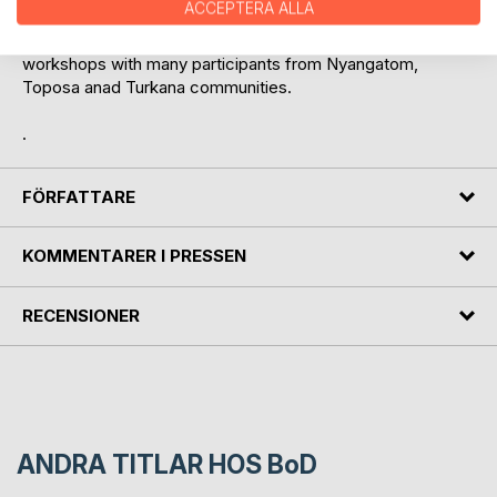
ACCEPTERA ALLA
The material has been been used and assessed in
workshops with many participants from Nyangatom,
Toposa anad Turkana communities.
.
FÖRFATTARE
KOMMENTARER I PRESSEN
RECENSIONER
ANDRA TITLAR HOS
BoD