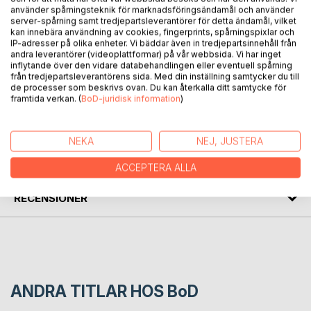
BESKRIVNING
använder spårningsteknik för marknadsföringsändamål och använder
server-spårning samt tredjepartsleverantörer för detta ändamål, vilket
kan innebära användning av cookies, fingerprints, spårningspixlar och
Den lilla byn där fika, sticka och skvaller blandas med
IP-adresser på olika enheter. Vi bäddar även in tredjepartsinnehåll från
mystiska omständigheter. Hildur och hennes vänner har
andra leverantörer (videoplattformar) på vår webbsida. Vi har inget
inflytande över den vidare databehandlingen eller eventuell spårning
glimten i ögat men när allvaret kommer till byn går ingen
från tredjepartsleverantörens sida. Med din inställning samtycker du till
säker...
de processer som beskrivs ovan. Du kan återkalla ditt samtycke för
framtida verkan. (
BoD-juridisk information
)
FÖRFATTARE
NEKA
NEJ, JUSTERA
KOMMENTARER I PRESSEN
ACCEPTERA ALLA
RECENSIONER
ANDRA TITLAR HOS
BoD