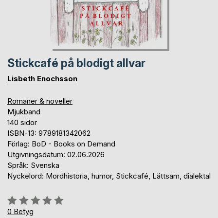
Stickcafé på blodigt allvar
Lisbeth Enochsson
Romaner & noveller
Mjukband
140 sidor
ISBN-13: 9789181342062
Förlag: BoD - Books on Demand
Utgivningsdatum: 02.06.2026
Språk: Svenska
Nyckelord: Mordhistoria, humor, Stickcafé, Lättsam, dialektal
Betyg::
0%
0
Betyg