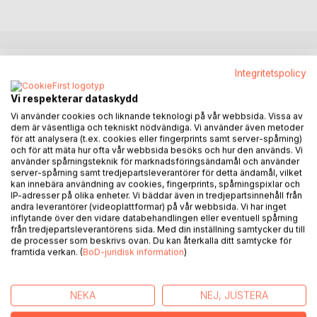
BESKRIVNING
Integritetspolicy
Vi respekterar dataskydd
Bredvid kundvagnen från Konsum står rättsläkare Monica
Vi använder cookies och liknande teknologi på vår webbsida. Vissa av
Åkerman. Hon ser fundersam ut. En stund står hon bara och
dem är väsentliga och tekniskt nödvändiga. Vi använder även metoder
granskar miljön närmast sig och den välta kundvagnen som
för att analysera (t.ex. cookies eller fingerprints samt server-spårning)
och för att mäta hur ofta vår webbsida besöks och hur den används. Vi
dragits upp på land och tagit med sig det makabra fyndet.
använder spårningsteknik för marknadsföringsändamål och använder
Hon hukar sig ner bredvid byltet av nät, alger och ett flertal
server-spårning samt tredjepartsleverantörer för detta ändamål, vilket
ben. Metodisk lyfter och petar hon försiktigt. Dödskallen
kan innebära användning av cookies, fingerprints, spårningspixlar och
IP-adresser på olika enheter. Vi bäddar även in tredjepartsinnehåll från
ser på henne med urholkad blick. Sedan funderar hon en
andra leverantörer (videoplattformar) på vår webbsida. Vi har inget
stund. Vattnet droppar från byltet som ligger på marken, de
inflytande över den vidare databehandlingen eller eventuell spårning
samlar sig och rinner likt krälande maskar i väg från
från tredjepartsleverantörens sida. Med din inställning samtycker du till
fångsten. På berget högt ovanför dem står åskådarna och
de processer som beskrivs ovan. Du kan återkalla ditt samtycke för
framtida verkan. (
BoD-juridisk information
)
blickar ner. Stenhamras nedlagda stenbrott har förvandlats
till en elipsformad amfiteater likt Colosseum i Rom.
Ekeröbon Gunnar Öst och hans team vid
NEKA
NEJ, JUSTERA
Riksmordsgruppen kan inte ens föreställa sig vad som
väntar dem.