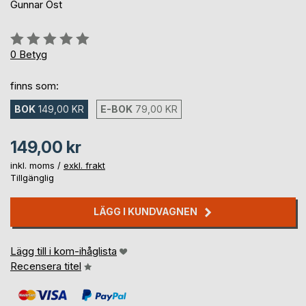
Gunnar Öst
Betyg::
0%
0
Betyg
finns som:
BOK
149,00 KR
E-BOK
79,00 KR
149,00 kr
inkl. moms /
exkl. frakt
Tillgänglig
LÄGG I KUNDVAGNEN
Lägg till i kom-ihåglista
Recensera titel