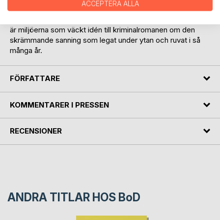
ACCEPTERA ALLA
Stenhamrabrottet är Pernilla Ulvbloms första kriminalroman.
Den utspelar sig bland annat i hennes hemkommun och det
är miljöerna som väckt idén till kriminalromanen om den
skrämmande sanning som legat under ytan och ruvat i så
många år.
FÖRFATTARE
KOMMENTARER I PRESSEN
RECENSIONER
ANDRA TITLAR HOS
BoD