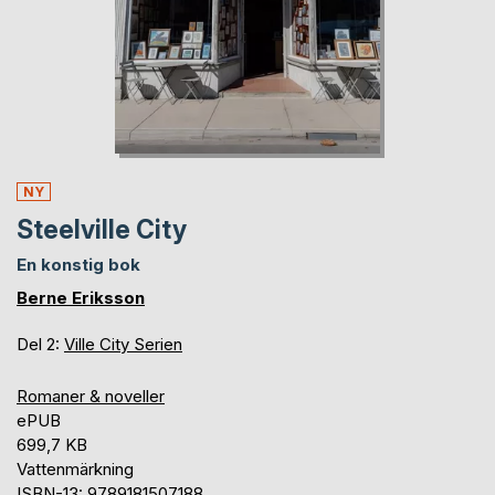
NY
Steelville City
En konstig bok
Berne Eriksson
Del 2:
Ville City Serien
Romaner & noveller
ePUB
699,7 KB
Vattenmärkning
ISBN-13: 9789181507188