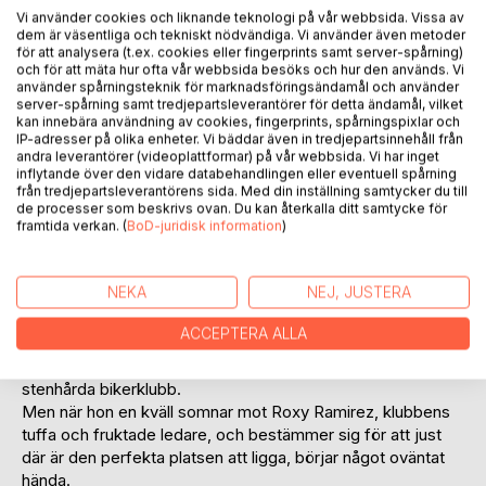
Vi använder cookies och liknande teknologi på vår webbsida. Vissa av
dem är väsentliga och tekniskt nödvändiga. Vi använder även metoder
Lägg till i kom-ihåglista
för att analysera (t.ex. cookies eller fingerprints samt server-spårning)
Recensera titel
och för att mäta hur ofta vår webbsida besöks och hur den används. Vi
använder spårningsteknik för marknadsföringsändamål och använder
server-spårning samt tredjepartsleverantörer för detta ändamål, vilket
kan innebära användning av cookies, fingerprints, spårningspixlar och
IP-adresser på olika enheter. Vi bäddar även in tredjepartsinnehåll från
andra leverantörer (videoplattformar) på vår webbsida. Vi har inget
inflytande över den vidare databehandlingen eller eventuell spårning
från tredjepartsleverantörens sida. Med din inställning samtycker du till
de processer som beskrivs ovan. Du kan återkalla ditt samtycke för
framtida verkan. (
BoD-juridisk information
)
BESKRIVNING
NEKA
NEJ, JUSTERA
Efter en turbulent början hamnar Emmy Stark i det förfallna
Steelville. Hon vill bara måla, tatuera och dricka kaffe i lugn
ACCEPTERA ALLA
och ro. Hon öppnar ett litet galleri på Main Street och
hamnar snabbt i klammeri med Las Valkyrias, stadens
stenhårda bikerklubb.
Men när hon en kväll somnar mot Roxy Ramirez, klubbens
tuffa och fruktade ledare, och bestämmer sig för att just
där är den perfekta platsen att ligga, börjar något oväntat
hända.