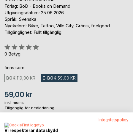
Förlag: BoD - Books on Demand
Utgivningsdatum: 25.06.2026
Språk: Svenska
Nyckelord: Biker, Tattoo, Ville City, Grönis, feelgood
Tillgänglighet: Fullt tillgänglig
Betyg::
0%
0
Betyg
finns som:
BOK
119,00 KR
E-BOK
59,00 KR
59,00 kr
inkl. moms
Tillgänglig för nedladdning
Integritetspolicy
LÄGG I KUNDVAGNEN
Vi respekterar dataskydd