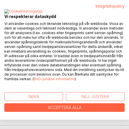
Integritetspolicy
BESKRIVNING
Vi respekterar dataskydd
Vi använder cookies och liknande teknologi på vår webbsida. Vissa av
dem är väsentliga och tekniskt nödvändiga. Vi använder även metoder
Ståpaddling / SUP har under det senaste decenniet vuxit
för att analysera (t.ex. cookies eller fingerprints samt server-spårning)
stort och brett, och är fortfarande en av de snabbast
och för att mäta hur ofta vår webbsida besöks och hur den används. Vi
använder spårningsteknik för marknadsföringsändamål och använder
växande vattenaktiviteterna världen över. Sverige är inget
server-spårning samt tredjepartsleverantörer för detta ändamål, vilket
undantag.
kan innebära användning av cookies, fingerprints, spårningspixlar och
IP-adresser på olika enheter. Vi bäddar även in tredjepartsinnehåll från
andra leverantörer (videoplattformar) på vår webbsida. Vi har inget
Några skäl att sporten expanderat så mycket är
inflytande över den vidare databehandlingen eller eventuell spårning
enkelheten, tillgängligheten och det faktum att den riktar
från tredjepartsleverantörens sida. Med din inställning samtycker du till
sig till en bred och brokig publik i många olika åldrar.
de processer som beskrivs ovan. Du kan återkalla ditt samtycke för
framtida verkan. (
BoD-juridisk information
)
Sporten har dessutom en mycket jämn fördelning mellan
könen.
NEKA
NEJ, JUSTERA
Ståpaddling kan göras på en mängd olika sätt. Från det
lugnaste och sinnligaste stunderna på stilla vatten, till
ACCEPTERA ALLA
surfing i stora vågor. Brädan är dessutom ett utmärkt
redskap att använda för just kortare turpaddlingar.