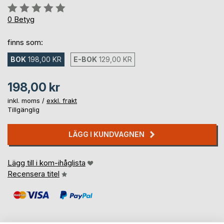
Betyg::
0%
0
Betyg
finns som:
BOK
198,00 KR
E-BOK
129,00 KR
198,00 kr
inkl. moms /
exkl. frakt
Tillgänglig
LÄGG I KUNDVAGNEN
Lägg till i kom-ihåglista
Recensera titel