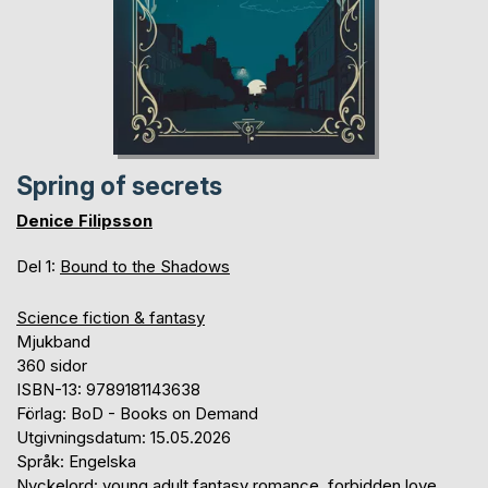
Spring of secrets
Denice Filipsson
Del 1:
Bound to the Shadows
Science fiction & fantasy
Mjukband
360 sidor
ISBN-13: 9789181143638
Förlag: BoD - Books on Demand
Utgivningsdatum: 15.05.2026
Språk: Engelska
Nyckelord: young adult fantasy romance, forbidden love