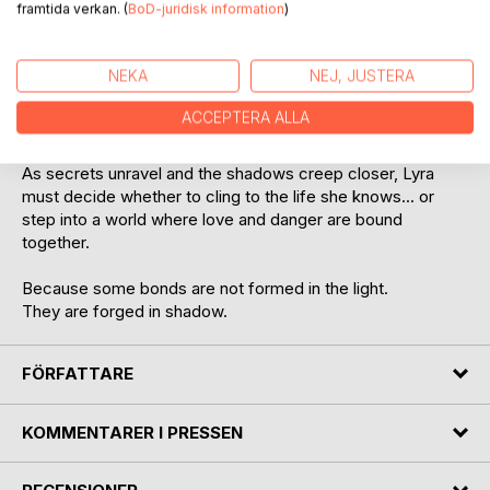
framtida verkan. (
BoD-juridisk information
)
But the closer she gets to him, the clearer it becomes.
Their meeting was never a coincidence.
NEKA
NEJ, JUSTERA
Something ancient has awakened.
Something that answers to darkness.
ACCEPTERA ALLA
And it wants her.
As secrets unravel and the shadows creep closer, Lyra
must decide whether to cling to the life she knows... or
step into a world where love and danger are bound
together.
Because some bonds are not formed in the light.
They are forged in shadow.
FÖRFATTARE
KOMMENTARER I PRESSEN