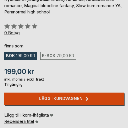
romance, Magical bloodline fantasy, Slow burn romance YA,
Paranormal high school
Betyg::
0%
0
Betyg
finns som:
BOK
199,00 KR
E-BOK
79,00 KR
199,00 kr
inkl. moms /
exkl. frakt
Tillgänglig
LÄGG I KUNDVAGNEN
Lägg till i kom-ihåglista
Recensera titel