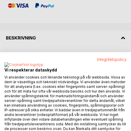
BESKRIVNING
During her final year of high school, Lyra Brooks is trying to
Integritetspolicy
focus on graduation, friendships, and moving on from a
broken heart.
Vi respekterar dataskydd
Vi använder cookies och liknande teknologi på vår webbsida. Vissa av
Then three mysterious exchange students arrive, and
dem är väsentliga och tekniskt nödvändiga. Vi använder även metoder
everything changes.
för att analysera (t.ex. cookies eller fingerprints samt server-spårning)
och för att mäta hur ofta vår webbsida besöks och hur den används. Vi
använder spårningsteknik för marknadsföringsändamål och använder
Time freezes. Shadows move without light. And every time
server-spårning samt tredjepartsleverantörer för detta ändamål, vilket
Lyra meets Lucien Kade´s gaze, the world seems to hold
kan innebära användning av cookies, fingerprints, spårningspixlar och
its breath. He is controlled, unreadable, and dangerously
IP-adresser på olika enheter. Vi bäddar även in tredjepartsinnehåll från
andra leverantörer (videoplattformar) på vår webbsida. Vi har inget
magnetic, and the connection between them feels less like
inflytande över den vidare databehandlingen eller eventuell spårning
attraction and more like fate.
från tredjepartsleverantörens sida. Med din inställning samtycker du till
de processer som beskrivs ovan. Du kan återkalla ditt samtycke för