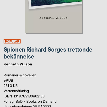
POPULÄR
Spionen Richard Sorges trettonde
bekännelse
Kenneth Wilson
Romaner & noveller
ePUB
281,3 KB
Vattenmärkning
ISBN-13: 9789180802130
Förlag: BoD - Books on Demand
Utgivningsdatum: 26.04.2023