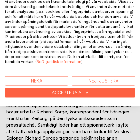
Vi använder cookies och liknande teknologi på vår webbsida. Vissa av
Lägg till i kom-ihåglista
dem är väsentliga och tekniskt nödvändiga. Vi använder även metoder
för att analysera (t.ex. cookies eller fingerprints samt server-spårning)
Recensera titel
och för att mäta hur ofta vår webbsida besöks och hur den används. Vi
använder spårningsteknik för marknadsföringsändamål och använder
server-spårning samt tredjepartsleverantörer för detta ändamål, vilket
kan innebära användning av cookies, fingerprints, spårningspixlar och
IP-adresser på olika enheter. Vi bäddar även in tredjepartsinnehåll från
andra leverantörer (videoplattformar) på vår webbsida. Vi har inget
inflytande över den vidare databehandlingen eller eventuell spårning
från tredjepartsleverantörens sida. Med din inställning samtycker du till
de processer som beskrivs ovan. Du kan återkalla ditt samtycke för
BESKRIVNING
framtida verkan. (
BoD-juridisk information
)
Tokyo 1941. Japan är allierad med Tyskland och Japan har
NEKA
NEJ, JUSTERA
ännu inte anfallit Pearl Harbor. Tokyo är mötesplatsen för
diplomater, representanter från främmande makters
ACCEPTERA ALLA
underrättelsetjänster och högt uppsatta militärer. När
berättelsen Spionen Richard Sorges trettonde bekännelse
börjar arbetar Richard Sorge, korrespondent för tidningen
Frankfurter Zeitung, på den tyska ambassaden som
pressattaché. Samtidigt leder han ett spionnätverk i syfte
att skaffa viktiga upplysningar, som han skickar till Moskva.
Spionen Richard Sorges trettonde bekännelse är en