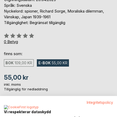
Språk: Svenska
Nyckelord: spioner, Richard Sorge, Moraliska dilemman,
Vänskap, Japan 1939-1961
Tillgänglighet: Begränsat tillgänglig
Betyg::
0%
0
Betyg
finns som:
BOK
109,00 KR
E-BOK
55,00 KR
55,00 kr
inkl. moms
Tillgänglig för nedladdning
Integritetspolicy
LÄGG I KUNDVAGNEN
Vi respekterar dataskydd