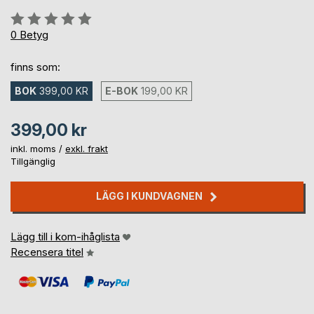
Betyg::
0%
0
Betyg
finns som:
BOK
399,00 KR
E-BOK
199,00 KR
399,00 kr
inkl. moms /
exkl. frakt
Tillgänglig
LÄGG I KUNDVAGNEN
Lägg till i kom-ihåglista
Recensera titel