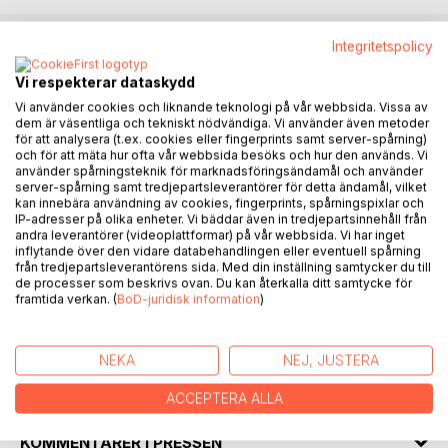
Integritetspolicy
BESKRIVNING
Vi respekterar dataskydd
Vi använder cookies och liknande teknologi på vår webbsida. Vissa av
Maggan lever i sin egen värld. Hon bränner människor
dem är väsentliga och tekniskt nödvändiga. Vi använder även metoder
för att analysera (t.ex. cookies eller fingerprints samt server-spårning)
levande i tron att lågorna som blossar upp visar offrens
och för att mäta hur ofta vår webbsida besöks och hur den används. Vi
rena känslor. Varje känsla har sin specifika form, färg och
använder spårningsteknik för marknadsföringsändamål och använder
ljud som hon avnjuter som finsmakare. Maggan lyckas
server-spårning samt tredjepartsleverantörer för detta ändamål, vilket
kan innebära användning av cookies, fingerprints, spårningspixlar och
nästla sig in hos en förmögen familj med tre barn. Hon
IP-adresser på olika enheter. Vi bäddar även in tredjepartsinnehåll från
dödar mannen, stjäl hustruns identitet, stympar henne och
andra leverantörer (videoplattformar) på vår webbsida. Vi har inget
gör henne till sin levande dagbok. Kan vi bli en dagbok åt en
inflytande över den vidare databehandlingen eller eventuell spårning
annan? Offret fick utstå decennier av tortyr utan att lyckas
från tredjepartsleverantörens sida. Med din inställning samtycker du till
de processer som beskrivs ovan. Du kan återkalla ditt samtycke för
fly. En mamma med två små barn kommer i Maggans väg.
framtida verkan. (
BoD-juridisk information
)
Maggan planerar att döda familjen, men den unga kvinnan
är alltid på sin vakt och blir sagans hjälte.
NEKA
NEJ, JUSTERA
FÖRFATTARE
ACCEPTERA ALLA
KOMMENTARER I PRESSEN