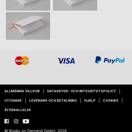
ALLMÄNNA VILLKOR
DATASKYDD- OCH INTEGRITETSPOLICY
UTGIVARE
LEVERANS OCH BETALNING
HJÄLP
COOKIES
ÅTERKALLELSE
© Books on Demand GmbH, 2026